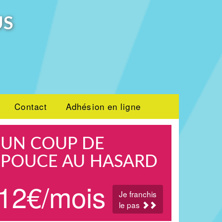
US
Contact
Adhésion en ligne
UN COUP DE
POUCE AU HASARD
12€/mois
Je franchis
le pas