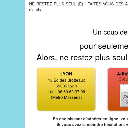
NE RESTEZ PLUS SEUL (E) ! FAITES VOUS DES AMIS 
d'amis.
Un coup de
pour seuleme
Alors, ne restez plus seul
LYON
Adhé
Cliqu
18 Bd des Brotteaux
69006 Lyon
Tél. : 06 60 69 37 09
(Métro Masséna)
En choisissant d'adhérer en ligne, vo
Si vous avez la moindre hésitation, 