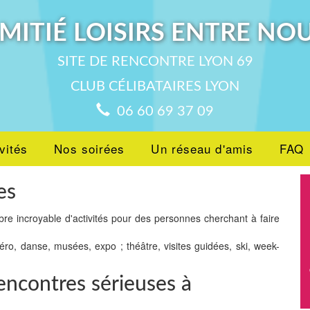
MITIÉ LOISIRS ENTRE NO
SITE DE RENCONTRE LYON 69
CLUB CÉLIBATAIRES LYON
06 60 69 37 09
vités
Nos soirées
Un réseau d'amis
FAQ
es
bre incroyable d'activités pour des personnes cherchant à faire
péro, danse, musées, expo ; théâtre, visites guidées, ski, week-
encontres sérieuses à