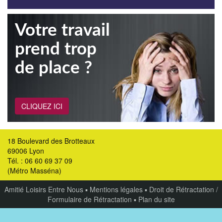
Votre travail
prend trop
de place ?
CLIQUEZ ICI
18 Boulevard des Brotteaux
69006 Lyon
Tél. : 06 60 69 37 09
(Métro Masséna)
Amitié Loisirs Entre Nous
▪
Mentions légales
▪
Droit de Rétractation /
Formulaire de Rétractation
▪
Plan du site