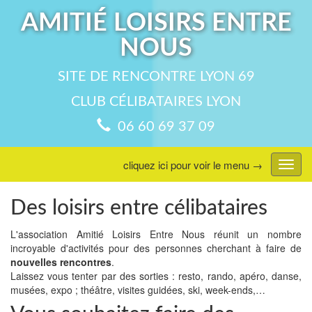
AMITIÉ LOISIRS ENTRE
NOUS
SITE DE RENCONTRE LYON 69
CLUB CÉLIBATAIRES LYON
06 60 69 37 09
cliquez ici pour voir le menu →
Affic
menu
Des loisirs entre célibataires
L'association Amitié Loisirs Entre Nous réunit un nombre
incroyable d'activités pour des personnes cherchant à faire de
nouvelles rencontres
.
Laissez vous tenter par des sorties : resto, rando, apéro, danse,
musées, expo ; théâtre, visites guidées, ski, week-ends,…