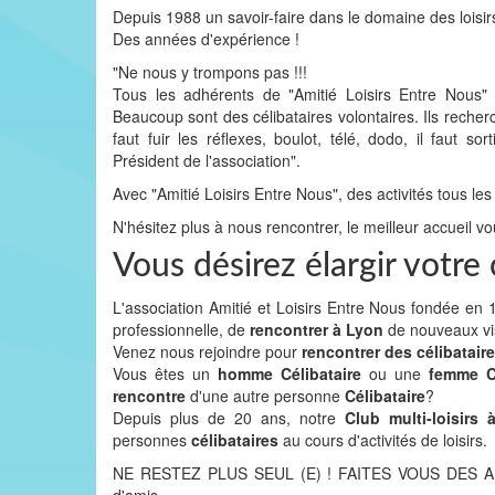
Depuis 1988 un savoir-faire dans le domaine des loisir
Des années d'expérience !
"Ne nous y trompons pas !!!
Tous les adhérents de "Amitié Loisirs Entre Nous
Beaucoup sont des célibataires volontaires. Ils recher
faut fuir les réflexes, boulot, télé, dodo, il faut
Président de l'association".
Avec "Amitié Loisirs Entre Nous", des activités tous les
N'hésitez plus à nous rencontrer, le meilleur accueil vo
Vous désirez élargir votre
L'association Amitié et Loisirs Entre Nous fondée e
professionnelle, de
rencontrer à Lyon
de nouveaux v
Venez nous rejoindre pour
rencontrer des célibatair
Vous êtes un
homme Célibataire
ou une
femme Cé
rencontre
d'une autre personne
Célibataire
?
Depuis plus de 20 ans, notre
Club multi-loisirs
personnes
célibataires
au cours d'activités de loisirs.
NE RESTEZ PLUS SEUL (E) ! FAITES VOUS DES AMIS 