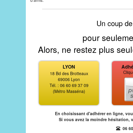
d'amis.
Un coup de
pour seuleme
Alors, ne restez plus seul
LYON
Adhé
Cliqu
18 Bd des Brotteaux
69006 Lyon
Tél. : 06 60 69 37 09
(Métro Masséna)
En choisissant d'adhérer en ligne, vo
Si vous avez la moindre hésitation, 
06 60