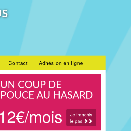
US
Contact
Adhésion en ligne
UN COUP DE
POUCE AU HASARD
12€/mois
Je franchis
le pas