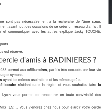
s.
" ne sont pas nécessairement à la recherche de l'âme sœur.
chent avant tout des occasions de se créer un réseau d'amis . Il
 sortir et communiquer avec les autres explique Jacky TOUCHE,
 jours
us est réservé.
 cercle d'amis à BADINIERES ?
n 1988 permet aux
célibataires
, parfois très occupés par leur vie
isages sympas.
es
ayant les mêmes aspirations et les mêmes goûts.
libataire
résidant dans la région et vous souhaitez faire
la
 à Lyon
vous permet de rencontrer en toute convivialité des
(ES)… Vous viendrez chez nous pour élargir votre cercle