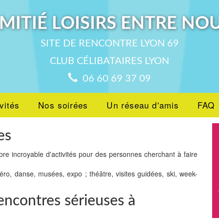
MITIÉ LOISIRS ENTRE NO
SITE DE RENCONTRE LYON 69
CLUB CÉLIBATAIRES LYON
06 60 69 37 09
vités
Nos soirées
Un réseau d'amis
FAQ
es
bre incroyable d'activités pour des personnes cherchant à faire
péro, danse, musées, expo ; théâtre, visites guidées, ski, week-
encontres sérieuses à