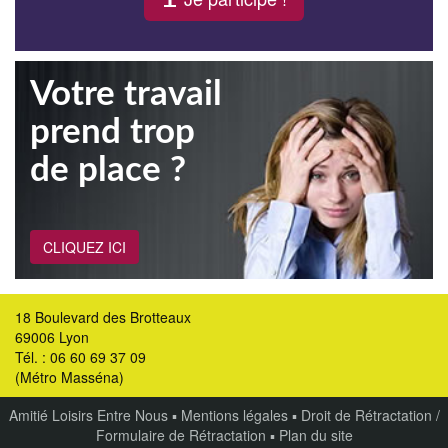
Votre travail
prend trop
de place ?
CLIQUEZ ICI
18 Boulevard des Brotteaux
69006 Lyon
Tél. : 06 60 69 37 09
(Métro Masséna)
Amitié Loisirs Entre Nous
▪
Mentions légales
▪
Droit de Rétractation /
Formulaire de Rétractation
▪
Plan du site