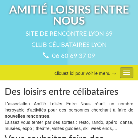
AMITIÉ LOISIRS ENTRE
NOUS
SITE DE RENCONTRE LYON 69
CLUB CÉLIBATAIRES LYON
06 60 69 37 09
cliquez ici pour voir le menu →
Affic
menu
Des loisirs entre célibataires
L'association Amitié Loisirs Entre Nous réunit un nombre
incroyable d'activités pour des personnes cherchant à faire de
nouvelles rencontres
.
Laissez vous tenter par des sorties : resto, rando, apéro, danse,
musées, expo ; théâtre, visites guidées, ski, week-ends,…