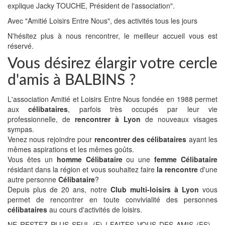
explique Jacky TOUCHE, Président de l'association".
Avec "Amitié Loisirs Entre Nous", des activités tous les jours
N'hésitez plus à nous rencontrer, le meilleur accueil vous est
réservé.
Vous désirez élargir votre cercle
d'amis à BALBINS ?
L'association Amitié et Loisirs Entre Nous fondée en 1988 permet
aux
célibataires
, parfois très occupés par leur vie
professionnelle, de
rencontrer à Lyon
de nouveaux visages
sympas.
Venez nous rejoindre pour
rencontrer des célibataires
ayant les
mêmes aspirations et les mêmes goûts.
Vous êtes un
homme Célibataire
ou une
femme Célibataire
résidant dans la région et vous souhaitez faire
la rencontre
d'une
autre personne
Célibataire
?
Depuis plus de 20 ans, notre
Club multi-loisirs à Lyon
vous
permet de rencontrer en toute convivialité des personnes
célibataires
au cours d'activités de loisirs.
NE RESTEZ PLUS SEUL (E) ! FAITES VOUS DES AMIS (ES)…