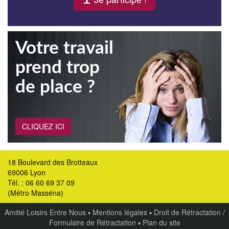
Votre travail
prend trop
de place ?
CLIQUEZ ICI
18 Boulevard des Brotteaux
69006 Lyon
Tél. : 06 60 69 37 09
(Métro Masséna)
Amitié Loisirs Entre Nous
▪
Mentions légales
▪
Droit de Rétractation /
Formulaire de Rétractation
▪
Plan du site