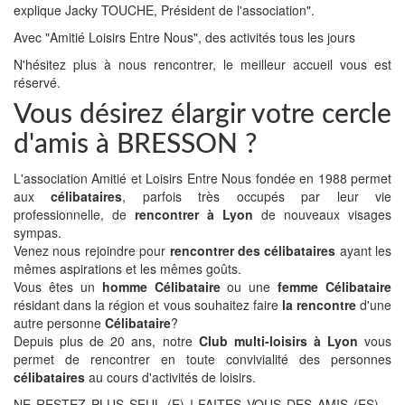
explique Jacky TOUCHE, Président de l'association".
Avec "Amitié Loisirs Entre Nous", des activités tous les jours
N'hésitez plus à nous rencontrer, le meilleur accueil vous est
réservé.
Vous désirez élargir votre cercle
d'amis à BRESSON ?
L'association Amitié et Loisirs Entre Nous fondée en 1988 permet
aux
célibataires
, parfois très occupés par leur vie
professionnelle, de
rencontrer à Lyon
de nouveaux visages
sympas.
Venez nous rejoindre pour
rencontrer des célibataires
ayant les
mêmes aspirations et les mêmes goûts.
Vous êtes un
homme Célibataire
ou une
femme Célibataire
résidant dans la région et vous souhaitez faire
la rencontre
d'une
autre personne
Célibataire
?
Depuis plus de 20 ans, notre
Club multi-loisirs à Lyon
vous
permet de rencontrer en toute convivialité des personnes
célibataires
au cours d'activités de loisirs.
NE RESTEZ PLUS SEUL (E) ! FAITES VOUS DES AMIS (ES)…