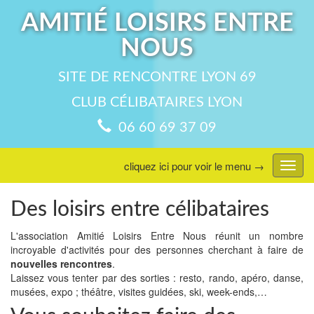
AMITIÉ LOISIRS ENTRE
NOUS
SITE DE RENCONTRE LYON 69
CLUB CÉLIBATAIRES LYON
06 60 69 37 09
cliquez ici pour voir le menu →
Affic
menu
Des loisirs entre célibataires
L'association Amitié Loisirs Entre Nous réunit un nombre
incroyable d'activités pour des personnes cherchant à faire de
nouvelles rencontres
.
Laissez vous tenter par des sorties : resto, rando, apéro, danse,
musées, expo ; théâtre, visites guidées, ski, week-ends,…