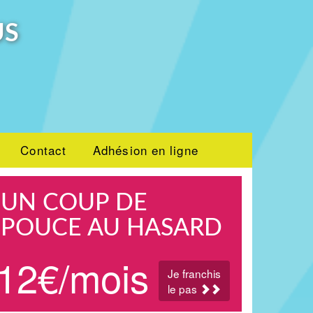
US
Contact
Adhésion en ligne
UN COUP DE
POUCE AU HASARD
12€/mois
Je franchis
le pas