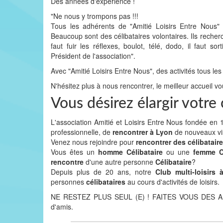
Des années d'expérience !
"Ne nous y trompons pas !!!
Tous les adhérents de "Amitié Loisirs Entre Nous
Beaucoup sont des célibataires volontaires. Ils recher
faut fuir les réflexes, boulot, télé, dodo, il faut
Président de l'association".
Avec "Amitié Loisirs Entre Nous", des activités tous les
N'hésitez plus à nous rencontrer, le meilleur accueil vo
Vous désirez élargir votre
L'association Amitié et Loisirs Entre Nous fondée e
professionnelle, de
rencontrer à Lyon
de nouveaux v
Venez nous rejoindre pour
rencontrer des célibatair
Vous êtes un
homme Célibataire
ou une
femme Cé
rencontre
d'une autre personne
Célibataire
?
Depuis plus de 20 ans, notre
Club multi-loisirs
personnes
célibataires
au cours d'activités de loisirs.
NE RESTEZ PLUS SEUL (E) ! FAITES VOUS DES AMIS 
d'amis.