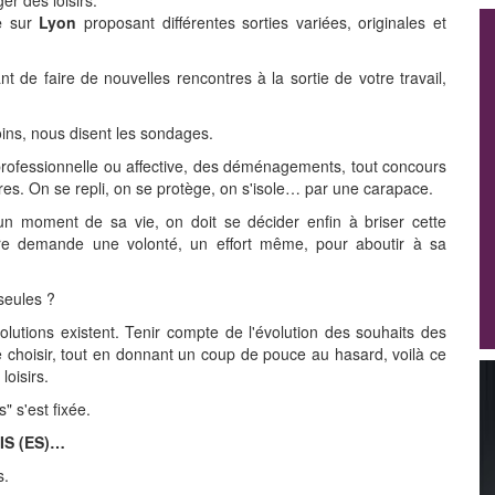
er des loisirs.
e
sur
Lyon
proposant différentes sorties variées, originales et
t de faire de nouvelles rencontres à la sortie de votre travail,
ns, nous disent les sondages.
professionnelle ou affective, des déménagements, tout concours
es. On se repli, on se protège, on s'isole… par une carapace.
un moment de sa vie, on doit se décider enfin à briser cette
autre demande une volonté, un effort même, pour aboutir à sa
seules ?
lutions existent. Tenir compte de l'évolution des souhaits des
 choisir, tout en donnant un coup de pouce au hasard, voilà ce
loisirs.
" s'est fixée.
IS (ES)…
s.