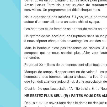
Se retrouver en compagnie d´autres
solos
pour partag
Amitié Loisirs Entre Nous est un
club de rencontr
conviviales. Un programme est édité chaque mois.
Nous organisons des
soirées à Lyon
, vous permettan
autour d'un cocktail, dans un cadre chic et sympa.
Les hommes et les femmes se parlent de moins en moi
Un rythme de vie accéléré, des ruptures dans sa vie 
à nous séparer chaque fois davantage les uns des autr
Mais le bonheur n'est pas l'absence de risques. A 
carapace qui ne nous satisfait plus. Aller vers l'
rencontre.
Pourquoi 20 millions de personnes sont-elles toujours 
Manque de temps, d'opportunité ou de volonté, les so
hommes et des femmes, laisser à chacun la liberté de
que l'on doit attendre aujourd'hui, d'une association de 
C'est le rôle que l'association "Amitié Loisirs Entre Nous
NE RESTEZ PLUS SEUL (E) ! FAITES VOUS DES AM
Depuis 1988 un savoir-faire dans le domaine des loisir