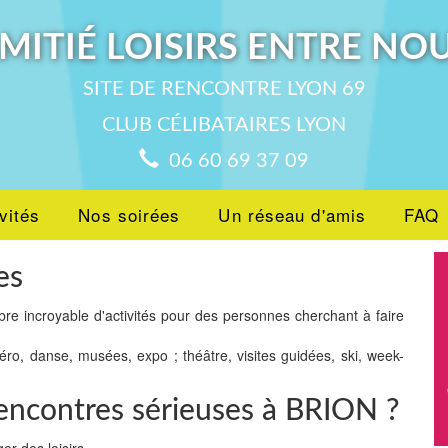
MITIÉ LOISIRS ENTRE NO
SITE DE RENCONTRE LYON 69
CLUB CÉLIBATAIRES LYON
06 60 69 37 09
vités
Nos soirées
Un réseau d'amis
FAQ
es
bre incroyable d'activités pour des personnes cherchant à faire
péro, danse, musées, expo ; théâtre, visites guidées, ski, week-
rencontres sérieuses à BRION ?