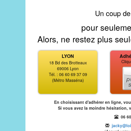
Un coup de
pour seuleme
Alors, ne restez plus seul
LYON
Adhé
Cliqu
18 Bd des Brotteaux
69006 Lyon
Tél. : 06 60 69 37 09
(Métro Masséna)
En choisissant d'adhérer en ligne, vo
Si vous avez la moindre hésitation, 
06 60
jacky@loi