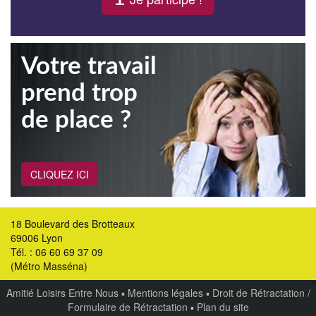
Votre travail
prend trop
de place ?
CLIQUEZ ICI
18 Boulevard des Brotteaux
69006 Lyon
Tél. : 06 60 69 37 09
(Métro Masséna)
Amitié Loisirs Entre Nous
▪
Mentions légales
▪
Droit de Rétractation /
Formulaire de Rétractation
▪
Plan du site