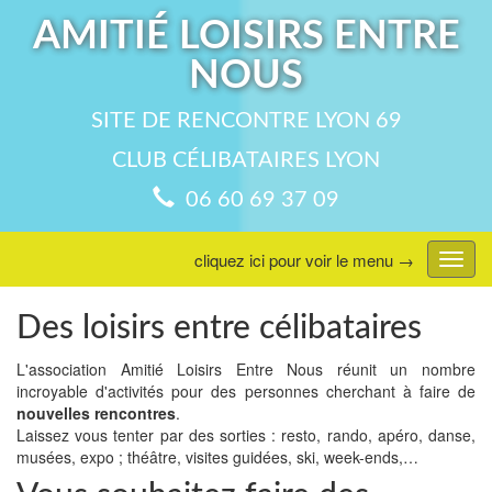
AMITIÉ LOISIRS ENTRE
NOUS
SITE DE RENCONTRE LYON 69
CLUB CÉLIBATAIRES LYON
06 60 69 37 09
cliquez ici pour voir le menu →
Affic
menu
Des loisirs entre célibataires
L'association Amitié Loisirs Entre Nous réunit un nombre
incroyable d'activités pour des personnes cherchant à faire de
nouvelles rencontres
.
Laissez vous tenter par des sorties : resto, rando, apéro, danse,
musées, expo ; théâtre, visites guidées, ski, week-ends,…