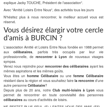
explique Jacky TOUCHE, Président de l'association".
Avec "Amitié Loisirs Entre Nous", des activités tous les jours
N'hésitez plus à nous rencontrer, le meilleur accueil vous est
réservé.
Vous désirez élargir votre cercle
d'amis à BURCIN ?
L'association Amitié et Loisirs Entre Nous fondée en 1988 permet
aux
célibataires
, parfois très occupés par leur vie
professionnelle, de
rencontrer à Lyon
de nouveaux visages
sympas.
Venez nous rejoindre pour
rencontrer des célibataires
ayant les
mêmes aspirations et les mêmes goûts.
Vous êtes un
homme Célibataire
ou une
femme Célibataire
résidant dans la région et vous souhaitez faire
la rencontre
d'une
autre personne
Célibataire
?
Depuis plus de 20 ans, notre
Club multi-loisirs à Lyon
vous
permet de rencontrer en toute convivialité des personnes
célibataires
au cours d'activités de loisirs.
NE RESTEZ PLUS SEUL (E) ! FAITES VOUS DES AMIS (ES)…