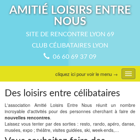
AMITIÉ LOISIRS ENTRE
NOUS
SITE DE RENCONTRE LYON 69
CLUB CÉLIBATAIRES LYON
06 60 69 37 09
cliquez ici pour voir le menu →
Affic
menu
Des loisirs entre célibataires
L'association Amitié Loisirs Entre Nous réunit un nombre
incroyable d'activités pour des personnes cherchant à faire de
nouvelles rencontres
.
Laissez vous tenter par des sorties : resto, rando, apéro, danse,
musées, expo ; théâtre, visites guidées, ski, week-ends,…