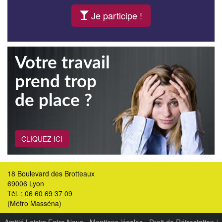
Je participe !
Votre travail
prend trop
de place ?
CLIQUEZ ICI
18 Boulevard des Brotteaux
69006 Lyon
Tél. : 06 60 69 37 09
(Métro Masséna)