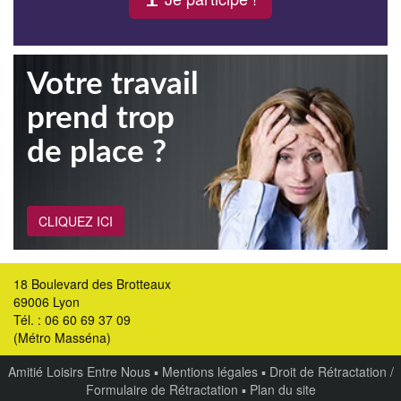
Votre travail
prend trop
de place ?
CLIQUEZ ICI
18 Boulevard des Brotteaux
69006 Lyon
Tél. : 06 60 69 37 09
(Métro Masséna)
Amitié Loisirs Entre Nous
▪
Mentions légales
▪
Droit de Rétractation /
Formulaire de Rétractation
▪
Plan du site