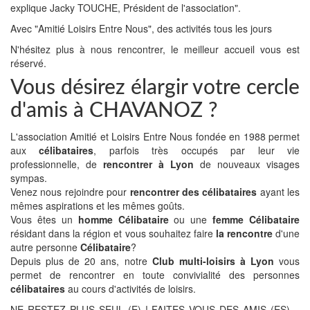
explique Jacky TOUCHE, Président de l'association".
Avec "Amitié Loisirs Entre Nous", des activités tous les jours
N'hésitez plus à nous rencontrer, le meilleur accueil vous est
réservé.
Vous désirez élargir votre cercle
d'amis à CHAVANOZ ?
L'association Amitié et Loisirs Entre Nous fondée en 1988 permet
aux
célibataires
, parfois très occupés par leur vie
professionnelle, de
rencontrer à Lyon
de nouveaux visages
sympas.
Venez nous rejoindre pour
rencontrer des célibataires
ayant les
mêmes aspirations et les mêmes goûts.
Vous êtes un
homme Célibataire
ou une
femme Célibataire
résidant dans la région et vous souhaitez faire
la rencontre
d'une
autre personne
Célibataire
?
Depuis plus de 20 ans, notre
Club multi-loisirs à Lyon
vous
permet de rencontrer en toute convivialité des personnes
célibataires
au cours d'activités de loisirs.
NE RESTEZ PLUS SEUL (E) ! FAITES VOUS DES AMIS (ES)…