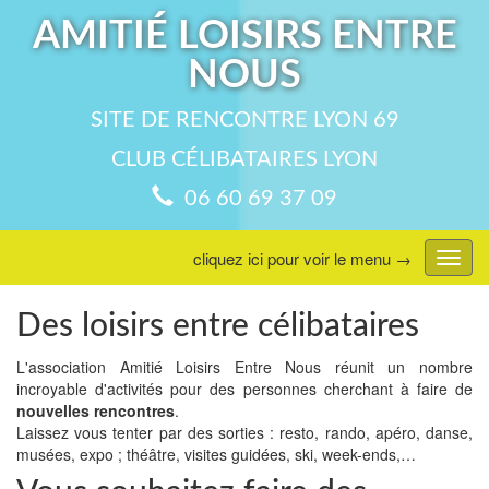
AMITIÉ LOISIRS ENTRE
NOUS
SITE DE RENCONTRE LYON 69
CLUB CÉLIBATAIRES LYON
06 60 69 37 09
cliquez ici pour voir le menu →
Affic
menu
Des loisirs entre célibataires
L'association Amitié Loisirs Entre Nous réunit un nombre
incroyable d'activités pour des personnes cherchant à faire de
nouvelles rencontres
.
Laissez vous tenter par des sorties : resto, rando, apéro, danse,
musées, expo ; théâtre, visites guidées, ski, week-ends,…