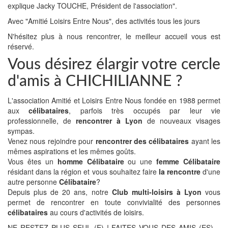
explique Jacky TOUCHE, Président de l'association".
Avec "Amitié Loisirs Entre Nous", des activités tous les jours
N'hésitez plus à nous rencontrer, le meilleur accueil vous est
réservé.
Vous désirez élargir votre cercle
d'amis à CHICHILIANNE ?
L'association Amitié et Loisirs Entre Nous fondée en 1988 permet
aux
célibataires
, parfois très occupés par leur vie
professionnelle, de
rencontrer à Lyon
de nouveaux visages
sympas.
Venez nous rejoindre pour
rencontrer des célibataires
ayant les
mêmes aspirations et les mêmes goûts.
Vous êtes un
homme Célibataire
ou une
femme Célibataire
résidant dans la région et vous souhaitez faire
la rencontre
d'une
autre personne
Célibataire
?
Depuis plus de 20 ans, notre
Club multi-loisirs à Lyon
vous
permet de rencontrer en toute convivialité des personnes
célibataires
au cours d'activités de loisirs.
NE RESTEZ PLUS SEUL (E) ! FAITES VOUS DES AMIS (ES)…