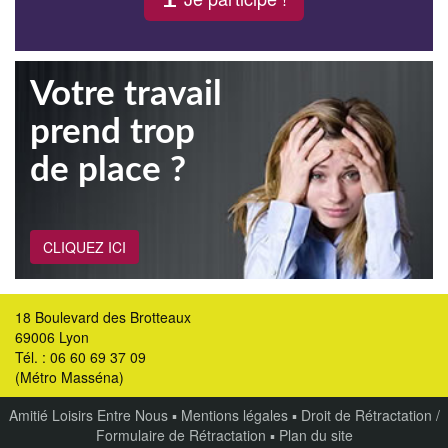
Votre travail
prend trop
de place ?
CLIQUEZ ICI
18 Boulevard des Brotteaux
69006 Lyon
Tél. : 06 60 69 37 09
(Métro Masséna)
Amitié Loisirs Entre Nous
▪
Mentions légales
▪
Droit de Rétractation /
Formulaire de Rétractation
▪
Plan du site