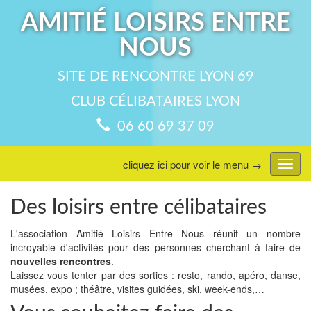
AMITIÉ LOISIRS ENTRE
NOUS
SITE DE RENCONTRE LYON 69
CLUB CÉLIBATAIRES LYON
06 60 69 37 09
cliquez ici pour voir le menu →
Affic
menu
Des loisirs entre célibataires
L'association Amitié Loisirs Entre Nous réunit un nombre
incroyable d'activités pour des personnes cherchant à faire de
nouvelles rencontres
.
Laissez vous tenter par des sorties : resto, rando, apéro, danse,
musées, expo ; théâtre, visites guidées, ski, week-ends,…