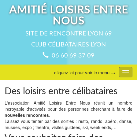
AMITIÉ LOISIRS ENTRE
NOUS
SITE DE RENCONTRE LYON 69
CLUB CÉLIBATAIRES LYON
06 60 69 37 09
cliquez ici pour voir le menu →
Affic
menu
Des loisirs entre célibataires
L'association Amitié Loisirs Entre Nous réunit un nombre
incroyable d'activités pour des personnes cherchant à faire de
nouvelles rencontres
.
Laissez vous tenter par des sorties : resto, rando, apéro, danse,
musées, expo ; théâtre, visites guidées, ski, week-ends,…