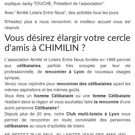
explique Jacky TOUCHE, Président de l'association".
Avec "Amitié Loisirs Entre Nous", des activités tous les jours
N'hésitez plus à nous rencontrer, le meilleur accueil vous est
réservé.
Vous désirez élargir votre cercle
d'amis à CHIMILIN ?
L'association Amitié et Loisirs Entre Nous fondée en 1988 permet
aux
célibataires
, parfois très occupés par leur vie
professionnelle, de
rencontrer à Lyon
de nouveaux visages
sympas.
Venez nous rejoindre pour
rencontrer des célibataires
ayant les
mêmes aspirations et les mêmes goûts.
Vous êtes un
homme Célibataire
ou une
femme Célibataire
résidant dans la région et vous souhaitez faire
la rencontre
d'une
autre personne
Célibataire
?
Depuis plus de 20 ans, notre
Club multi-loisirs à Lyon
vous
permet de rencontrer en toute convivialité des personnes
célibataires
au cours d'activités de loisirs.
NE RESTEZ PLUS SEUL (E) ! FAITES VOUS DES AMIS (ES)…