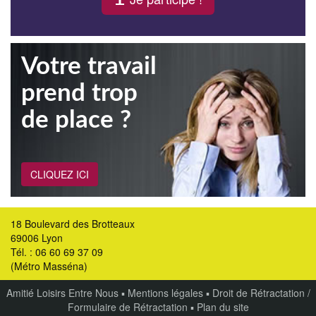
Votre travail
prend trop
de place ?
CLIQUEZ ICI
18 Boulevard des Brotteaux
69006 Lyon
Tél. : 06 60 69 37 09
(Métro Masséna)
Amitié Loisirs Entre Nous
▪
Mentions légales
▪
Droit de Rétractation /
Formulaire de Rétractation
▪
Plan du site