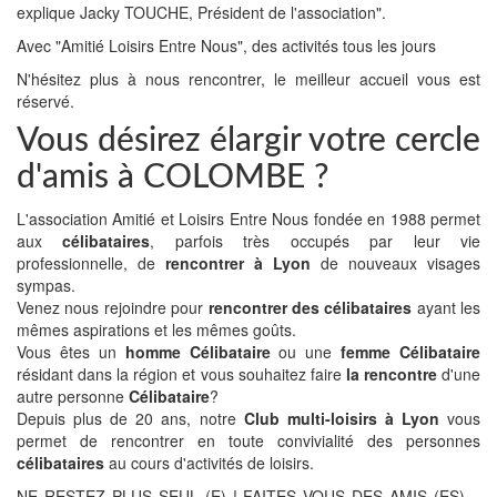
explique Jacky TOUCHE, Président de l'association".
Avec "Amitié Loisirs Entre Nous", des activités tous les jours
N'hésitez plus à nous rencontrer, le meilleur accueil vous est
réservé.
Vous désirez élargir votre cercle
d'amis à COLOMBE ?
L'association Amitié et Loisirs Entre Nous fondée en 1988 permet
aux
célibataires
, parfois très occupés par leur vie
professionnelle, de
rencontrer à Lyon
de nouveaux visages
sympas.
Venez nous rejoindre pour
rencontrer des célibataires
ayant les
mêmes aspirations et les mêmes goûts.
Vous êtes un
homme Célibataire
ou une
femme Célibataire
résidant dans la région et vous souhaitez faire
la rencontre
d'une
autre personne
Célibataire
?
Depuis plus de 20 ans, notre
Club multi-loisirs à Lyon
vous
permet de rencontrer en toute convivialité des personnes
célibataires
au cours d'activités de loisirs.
NE RESTEZ PLUS SEUL (E) ! FAITES VOUS DES AMIS (ES)…