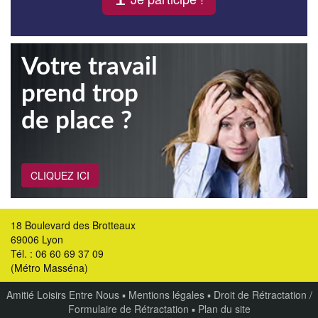
Votre travail
prend trop
de place ?
CLIQUEZ ICI
18 Boulevard des Brotteaux
69006 Lyon
Tél. : 06 60 69 37 09
(Métro Masséna)
Amitié Loisirs Entre Nous
▪
Mentions légales
▪
Droit de Rétractation /
Formulaire de Rétractation
▪
Plan du site