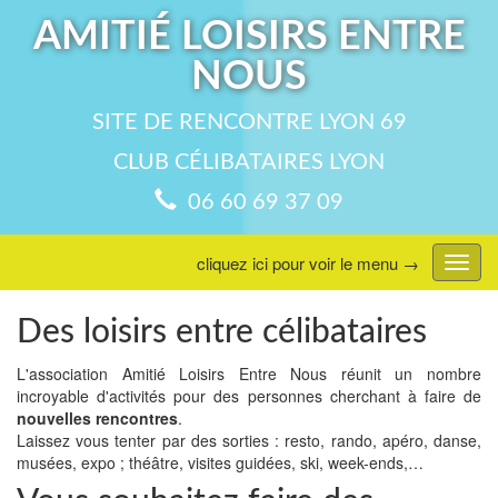
AMITIÉ LOISIRS ENTRE
NOUS
SITE DE RENCONTRE LYON 69
CLUB CÉLIBATAIRES LYON
06 60 69 37 09
cliquez ici pour voir le menu →
Affic
menu
Des loisirs entre célibataires
L'association Amitié Loisirs Entre Nous réunit un nombre
incroyable d'activités pour des personnes cherchant à faire de
nouvelles rencontres
.
Laissez vous tenter par des sorties : resto, rando, apéro, danse,
musées, expo ; théâtre, visites guidées, ski, week-ends,…