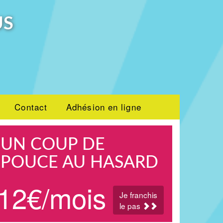
US
Contact
Adhésion en ligne
UN COUP DE
POUCE AU HASARD
12€/mois
Je franchis
le pas