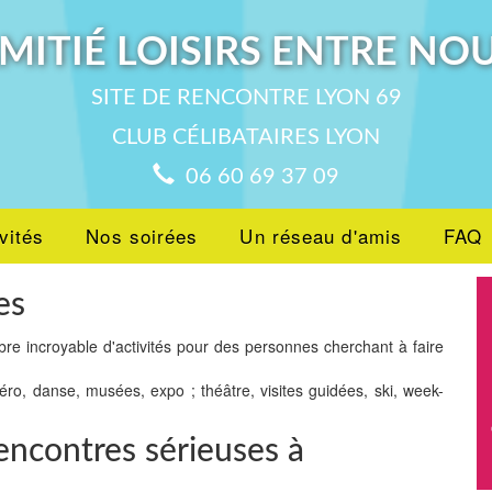
MITIÉ LOISIRS ENTRE NO
SITE DE RENCONTRE LYON 69
CLUB CÉLIBATAIRES LYON
06 60 69 37 09
vités
Nos soirées
Un réseau d'amis
FAQ
es
bre incroyable d'activités pour des personnes cherchant à faire
péro, danse, musées, expo ; théâtre, visites guidées, ski, week-
encontres sérieuses à