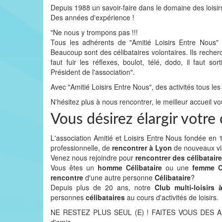
Depuis 1988 un savoir-faire dans le domaine des loisir
Des années d'expérience !
"Ne nous y trompons pas !!!
Tous les adhérents de "Amitié Loisirs Entre Nous
Beaucoup sont des célibataires volontaires. Ils recher
faut fuir les réflexes, boulot, télé, dodo, il faut
Président de l'association".
Avec "Amitié Loisirs Entre Nous", des activités tous les
N'hésitez plus à nous rencontrer, le meilleur accueil vo
Vous désirez élargir votr
L'association Amitié et Loisirs Entre Nous fondée e
professionnelle, de
rencontrer à Lyon
de nouveaux v
Venez nous rejoindre pour
rencontrer des célibatair
Vous êtes un
homme Célibataire
ou une
femme Cé
rencontre
d'une autre personne
Célibataire
?
Depuis plus de 20 ans, notre
Club multi-loisirs
personnes
célibataires
au cours d'activités de loisirs.
NE RESTEZ PLUS SEUL (E) ! FAITES VOUS DES AMIS 