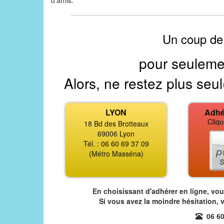
d'amis.
Un coup de
pour seuleme
Alors, ne restez plus seul
LYON
Adhé
Cliqu
18 Bd des Brotteaux
69006 Lyon
Tél. : 06 60 69 37 09
(Métro Masséna)
En choisissant d'adhérer en ligne, vo
Si vous avez la moindre hésitation, 
06 60