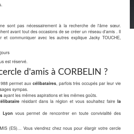
s.
" ne sont pas nécessairement à la recherche de l'âme sœur.
chent avant tout des occasions de se créer un réseau d'amis . Il
 sortir et communiquer avec les autres explique Jacky TOUCHE,
 jours
us est réservé.
e cercle d'amis à CORBELIN ?
n 1988 permet aux
célibataires
, parfois très occupés par leur vie
isages sympas.
es
ayant les mêmes aspirations et les mêmes goûts.
libataire
résidant dans la région et vous souhaitez faire
la
 à Lyon
vous permet de rencontrer en toute convivialité des
(ES)… Vous viendrez chez nous pour élargir votre cercle