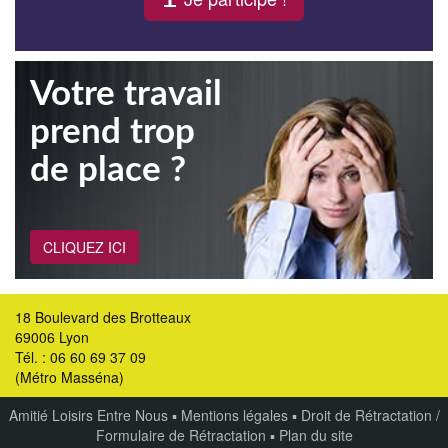
Votre travail
prend trop
de place ?
CLIQUEZ ICI
18 Boulevard des Brotteaux
69006 Lyon
Tél. : 06 60 69 37 09
(Métro Masséna)
Amitié Loisirs Entre Nous
▪
Mentions légales
▪
Droit de Rétractation /
Formulaire de Rétractation
▪
Plan du site