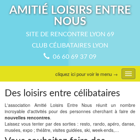
AMITIÉ LOISIRS ENTRE
NOUS
SITE DE RENCONTRE LYON 69
CLUB CÉLIBATAIRES LYON
06 60 69 37 09
cliquez ici pour voir le menu →
Affic
menu
Des loisirs entre célibataires
L'association Amitié Loisirs Entre Nous réunit un nombre
incroyable d'activités pour des personnes cherchant à faire de
nouvelles rencontres
.
Laissez vous tenter par des sorties : resto, rando, apéro, danse,
musées, expo ; théâtre, visites guidées, ski, week-ends,…