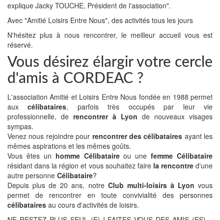
explique Jacky TOUCHE, Président de l'association".
Avec "Amitié Loisirs Entre Nous", des activités tous les jours
N'hésitez plus à nous rencontrer, le meilleur accueil vous est
réservé.
Vous désirez élargir votre cercle
d'amis à CORDEAC ?
L'association Amitié et Loisirs Entre Nous fondée en 1988 permet
aux
célibataires
, parfois très occupés par leur vie
professionnelle, de
rencontrer à Lyon
de nouveaux visages
sympas.
Venez nous rejoindre pour
rencontrer des célibataires
ayant les
mêmes aspirations et les mêmes goûts.
Vous êtes un
homme Célibataire
ou une
femme Célibataire
résidant dans la région et vous souhaitez faire
la rencontre
d'une
autre personne
Célibataire
?
Depuis plus de 20 ans, notre
Club multi-loisirs à Lyon
vous
permet de rencontrer en toute convivialité des personnes
célibataires
au cours d'activités de loisirs.
NE RESTEZ PLUS SEUL (E) ! FAITES VOUS DES AMIS (ES)…