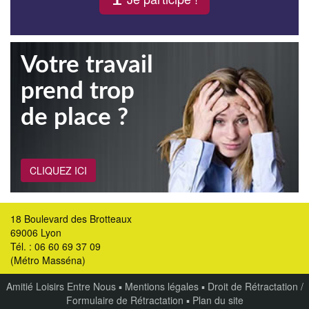
Votre travail
prend trop
de place ?
CLIQUEZ ICI
18 Boulevard des Brotteaux
69006 Lyon
Tél. : 06 60 69 37 09
(Métro Masséna)
Amitié Loisirs Entre Nous
▪
Mentions légales
▪
Droit de Rétractation /
Formulaire de Rétractation
▪
Plan du site