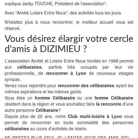
explique Jacky TOUCHE, Président de l'association".
Avec "Amitié Loisirs Entre Nous", des activités tous les jours
N'hésitez plus à nous rencontrer, le meilleur accueil vous est
réservé.
Vous désirez élargir votre cercle
d'amis à DIZIMIEU ?
L'association Amitié et Loisirs Entre Nous fondée en 1988 permet
aux
célibataires
, parfois très occupés par leur vie
professionnelle, de
rencontrer à Lyon
de nouveaux visages
sympas.
Venez nous rejoindre pour
rencontrer des célibataires
ayant les
mêmes aspirations et les mêmes goûts.
Vous êtes un
homme Célibataire
ou une
femme Célibataire
résidant dans la région et vous souhaitez faire
la rencontre
d'une
autre personne
Célibataire
?
Depuis plus de 20 ans, notre
Club multi-loisirs à Lyon
vous
permet de rencontrer en toute convivialité des personnes
célibataires
au cours d'activités de loisirs.
NE RESTEZ PLUS SEUL (E) ! FAITES VOUS DES AMIS (ES)…