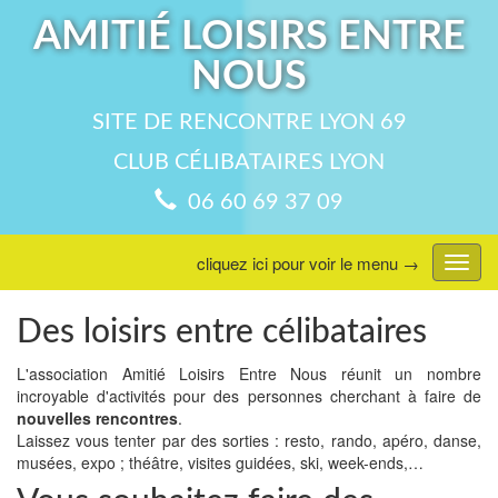
AMITIÉ LOISIRS ENTRE
NOUS
SITE DE RENCONTRE LYON 69
CLUB CÉLIBATAIRES LYON
06 60 69 37 09
cliquez ici pour voir le menu →
Affic
menu
Des loisirs entre célibataires
L'association Amitié Loisirs Entre Nous réunit un nombre
incroyable d'activités pour des personnes cherchant à faire de
nouvelles rencontres
.
Laissez vous tenter par des sorties : resto, rando, apéro, danse,
musées, expo ; théâtre, visites guidées, ski, week-ends,…