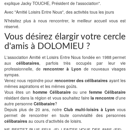
explique Jacky TOUCHE, Président de l'association".
Avec "Amitié Loisirs Entre Nous", des activités tous les jours
N'hésitez plus à nous rencontrer, le meilleur accueil vous est
réservé.
Vous désirez élargir votre cercle
d'amis à DOLOMIEU ?
L'association Amitié et Loisirs Entre Nous fondée en 1988 permet
aux
célibataires
, parfois très occupés par leur vie
professionnelle, de
rencontrer à Lyon
de nouveaux visages
sympas.
Venez nous rejoindre pour
rencontrer des célibataires
ayant les
mêmes aspirations et les mêmes goûts.
Vous êtes un
homme Célibataire
ou une
femme Célibataire
résidant dans la région et vous souhaitez faire
la rencontre
d'une
autre personne
Célibataire
?
Depuis plus de 20 ans, notre
Club multi-loisirs à Lyon
vous
permet de rencontrer en toute convivialité des personnes
célibataires
au cours d'activités de loisirs.
NE RESTEZ PLUS SEUL (E) ! FAITES VOUS DES AMIS (ES)…