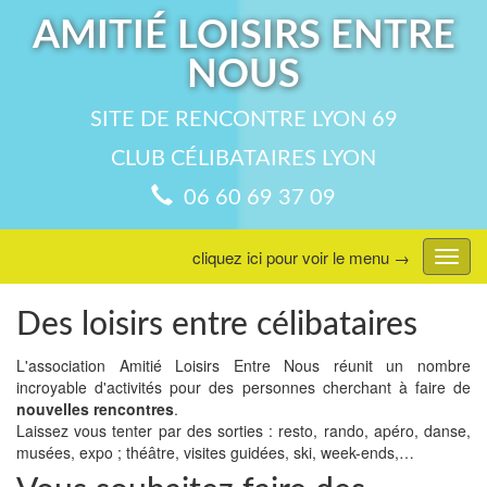
AMITIÉ LOISIRS ENTRE
NOUS
SITE DE RENCONTRE LYON 69
CLUB CÉLIBATAIRES LYON
06 60 69 37 09
cliquez ici pour voir le menu →
Affic
menu
Des loisirs entre célibataires
L'association Amitié Loisirs Entre Nous réunit un nombre
incroyable d'activités pour des personnes cherchant à faire de
nouvelles rencontres
.
Laissez vous tenter par des sorties : resto, rando, apéro, danse,
musées, expo ; théâtre, visites guidées, ski, week-ends,…