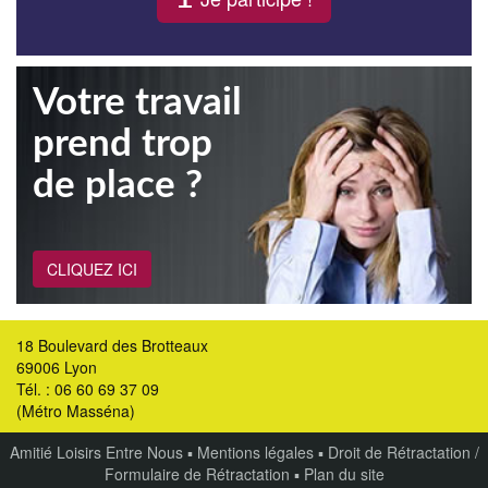
Votre travail
prend trop
de place ?
CLIQUEZ ICI
18 Boulevard des Brotteaux
69006 Lyon
Tél. : 06 60 69 37 09
(Métro Masséna)
Amitié Loisirs Entre Nous
▪
Mentions légales
▪
Droit de Rétractation /
Formulaire de Rétractation
▪
Plan du site