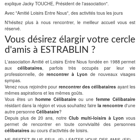
explique Jacky TOUCHE, Président de l'association".
Avec "Amitié Loisirs Entre Nous", des activités tous les jours
N'hésitez plus à nous rencontrer, le meilleur accueil vous est
réservé.
Vous désirez élargir votre cercle
d'amis à ESTRABLIN ?
L'association Amitié et Loisirs Entre Nous fondée en 1988 permet
aux
célibataires
, parfois très occupés par leur vie
professionnelle, de
rencontrer à Lyon
de nouveaux visages
sympas.
Venez nous rejoindre pour
rencontrer des célibataires
ayant les
mêmes aspirations et les mêmes goûts.
Vous êtes un
homme Célibataire
ou une
femme Célibataire
résidant dans la région et vous souhaitez faire
la rencontre
d'une
autre personne
Célibataire
?
Depuis plus de 20 ans, notre
Club multi-loisirs à Lyon
vous
permet de rencontrer en toute convivialité des personnes
célibataires
au cours d'activités de loisirs.
NE RESTEZ PLUS SEUL (E) ! FAITES VOUS DES AMIS (ES)…