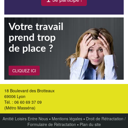
Votre travail
prend trop
de place ?
CLIQUEZ ICI
18 Boulevard des Brotteaux
69006 Lyon
Tél. : 06 60 69 37 09
(Métro Masséna)
Amitié Loisirs Entre Nous
▪
Mentions légales
▪
Droit de Rétractation /
Formulaire de Rétractation
▪
Plan du site