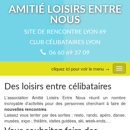
AMITIÉ LOISIRS ENTRE
NOUS
SITE DE RENCONTRE LYON 69
CLUB CÉLIBATAIRES LYON
06 60 69 37 09
cliquez ici pour voir le menu →
Affic
menu
Des loisirs entre célibataires
L'association Amitié Loisirs Entre Nous réunit un nombre
incroyable d'activités pour des personnes cherchant à faire de
nouvelles rencontres
.
Laissez vous tenter par des sorties : resto, rando, apéro, danse,
musées, expo ; théâtre, visites guidées, ski, week-ends,…