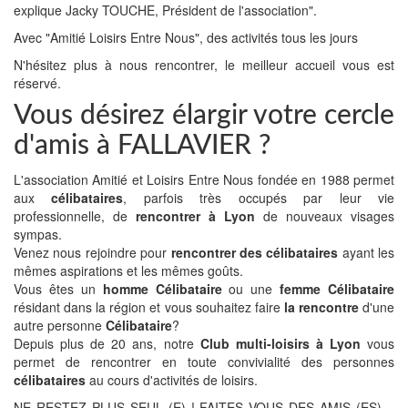
explique Jacky TOUCHE, Président de l'association".
Avec "Amitié Loisirs Entre Nous", des activités tous les jours
N'hésitez plus à nous rencontrer, le meilleur accueil vous est
réservé.
Vous désirez élargir votre cercle
d'amis à FALLAVIER ?
L'association Amitié et Loisirs Entre Nous fondée en 1988 permet
aux
célibataires
, parfois très occupés par leur vie
professionnelle, de
rencontrer à Lyon
de nouveaux visages
sympas.
Venez nous rejoindre pour
rencontrer des célibataires
ayant les
mêmes aspirations et les mêmes goûts.
Vous êtes un
homme Célibataire
ou une
femme Célibataire
résidant dans la région et vous souhaitez faire
la rencontre
d'une
autre personne
Célibataire
?
Depuis plus de 20 ans, notre
Club multi-loisirs à Lyon
vous
permet de rencontrer en toute convivialité des personnes
célibataires
au cours d'activités de loisirs.
NE RESTEZ PLUS SEUL (E) ! FAITES VOUS DES AMIS (ES)…