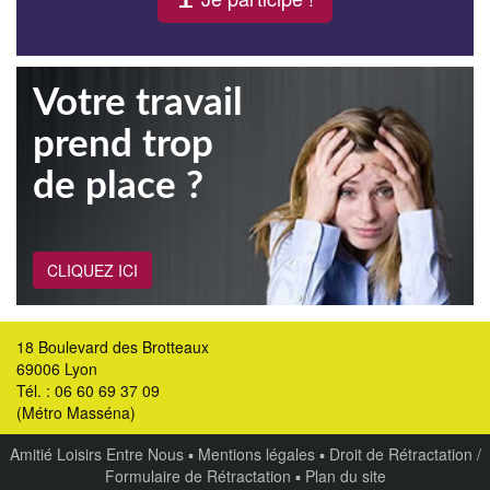
Votre travail
prend trop
de place ?
CLIQUEZ ICI
18 Boulevard des Brotteaux
69006 Lyon
Tél. : 06 60 69 37 09
(Métro Masséna)
Amitié Loisirs Entre Nous
▪
Mentions légales
▪
Droit de Rétractation /
Formulaire de Rétractation
▪
Plan du site