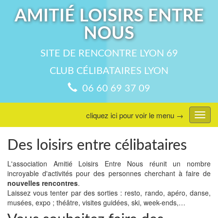
AMITIÉ LOISIRS ENTRE
NOUS
SITE DE RENCONTRE LYON 69
CLUB CÉLIBATAIRES LYON
06 60 69 37 09
cliquez ici pour voir le menu →
Affic
menu
Des loisirs entre célibataires
L'association Amitié Loisirs Entre Nous réunit un nombre
incroyable d'activités pour des personnes cherchant à faire de
nouvelles rencontres
.
Laissez vous tenter par des sorties : resto, rando, apéro, danse,
musées, expo ; théâtre, visites guidées, ski, week-ends,…