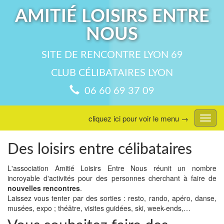
AMITIÉ LOISIRS ENTRE
NOUS
SITE DE RENCONTRE LYON 69
CLUB CÉLIBATAIRES LYON
06 60 69 37 09
cliquez ici pour voir le menu →
Affic
menu
Des loisirs entre célibataires
L'association Amitié Loisirs Entre Nous réunit un nombre
incroyable d'activités pour des personnes cherchant à faire de
nouvelles rencontres
.
Laissez vous tenter par des sorties : resto, rando, apéro, danse,
musées, expo ; théâtre, visites guidées, ski, week-ends,…