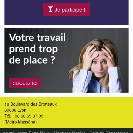
Je participe !
Votre travail
prend trop
de place ?
CLIQUEZ ICI
18 Boulevard des Brotteaux
69006 Lyon
Tél. : 06 60 69 37 09
(Métro Masséna)