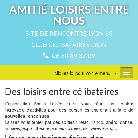
AMITIÉ LOISIRS ENTRE
NOUS
SITE DE RENCONTRE LYON 69
CLUB CÉLIBATAIRES LYON
06 60 69 37 09
cliquez ici pour voir le menu →
Affic
menu
Des loisirs entre célibataires
L'association Amitié Loisirs Entre Nous réunit un nombre
incroyable d'activités pour des personnes cherchant à faire de
nouvelles rencontres
.
Laissez vous tenter par des sorties : resto, rando, apéro, danse,
musées, expo ; théâtre, visites guidées, ski, week-ends,…