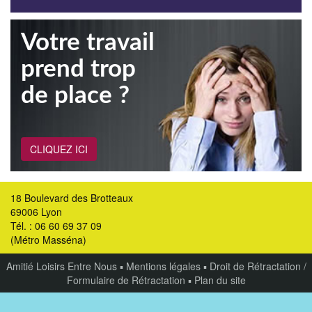
Votre travail
prend trop
de place ?
CLIQUEZ ICI
18 Boulevard des Brotteaux
69006 Lyon
Tél. : 06 60 69 37 09
(Métro Masséna)
Amitié Loisirs Entre Nous
▪
Mentions légales
▪
Droit de Rétractation /
Formulaire de Rétractation
▪
Plan du site