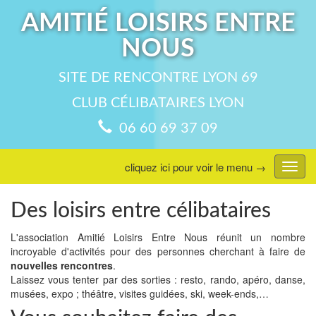
AMITIÉ LOISIRS ENTRE
NOUS
SITE DE RENCONTRE LYON 69
CLUB CÉLIBATAIRES LYON
06 60 69 37 09
cliquez ici pour voir le menu →
Affic
menu
Des loisirs entre célibataires
L'association Amitié Loisirs Entre Nous réunit un nombre
incroyable d'activités pour des personnes cherchant à faire de
nouvelles rencontres
.
Laissez vous tenter par des sorties : resto, rando, apéro, danse,
musées, expo ; théâtre, visites guidées, ski, week-ends,…