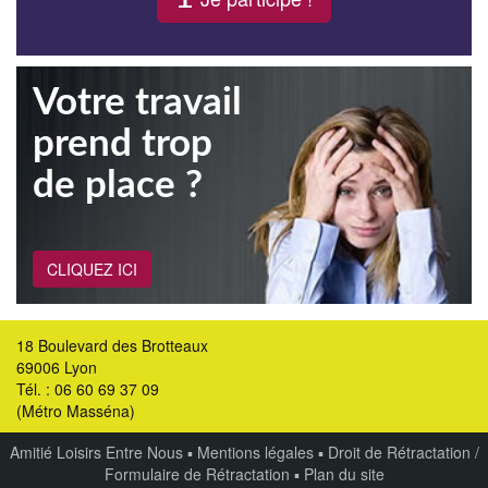
Votre travail
prend trop
de place ?
CLIQUEZ ICI
18 Boulevard des Brotteaux
69006 Lyon
Tél. : 06 60 69 37 09
(Métro Masséna)
Amitié Loisirs Entre Nous
▪
Mentions légales
▪
Droit de Rétractation /
Formulaire de Rétractation
▪
Plan du site