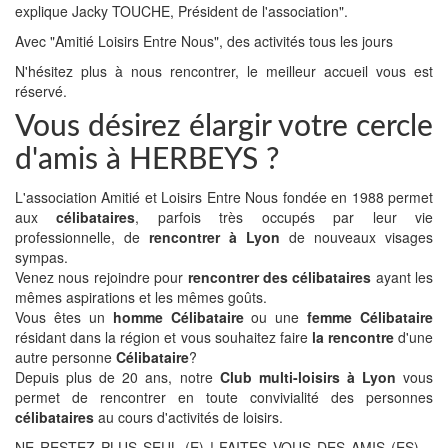
explique Jacky TOUCHE, Président de l'association".
Avec "Amitié Loisirs Entre Nous", des activités tous les jours
N'hésitez plus à nous rencontrer, le meilleur accueil vous est
réservé.
Vous désirez élargir votre cercle
d'amis à HERBEYS ?
L'association Amitié et Loisirs Entre Nous fondée en 1988 permet
aux
célibataires
, parfois très occupés par leur vie
professionnelle, de
rencontrer à Lyon
de nouveaux visages
sympas.
Venez nous rejoindre pour
rencontrer des célibataires
ayant les
mêmes aspirations et les mêmes goûts.
Vous êtes un
homme Célibataire
ou une
femme Célibataire
résidant dans la région et vous souhaitez faire
la rencontre
d'une
autre personne
Célibataire
?
Depuis plus de 20 ans, notre
Club multi-loisirs à Lyon
vous
permet de rencontrer en toute convivialité des personnes
célibataires
au cours d'activités de loisirs.
NE RESTEZ PLUS SEUL (E) ! FAITES VOUS DES AMIS (ES)…