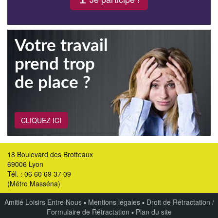
Votre travail
prend trop
de place ?
CLIQUEZ ICI
18 Boulevard des Brotteaux
69006 Lyon
Tél. : 06 60 69 37 09
(Métro Masséna)
Amitié Loisirs Entre Nous
▪
Mentions légales
▪
Droit de Rétractation /
Formulaire de Rétractation
▪
Plan du site