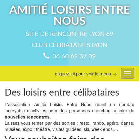
AMITIÉ LOISIRS ENTRE
NOUS
SITE DE RENCONTRE LYON 69
CLUB CÉLIBATAIRES LYON
06 60 69 37 09
cliquez ici pour voir le menu →
Affic
menu
Des loisirs entre célibataires
L'association Amitié Loisirs Entre Nous réunit un nombre
incroyable d'activités pour des personnes cherchant à faire de
nouvelles rencontres
.
Laissez vous tenter par des sorties : resto, rando, apéro, danse,
musées, expo ; théâtre, visites guidées, ski, week-ends,…