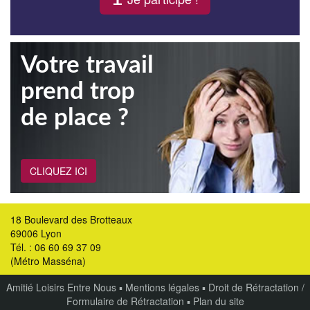
Votre travail
prend trop
de place ?
CLIQUEZ ICI
18 Boulevard des Brotteaux
69006 Lyon
Tél. : 06 60 69 37 09
(Métro Masséna)
Amitié Loisirs Entre Nous
▪
Mentions légales
▪
Droit de Rétractation /
Formulaire de Rétractation
▪
Plan du site