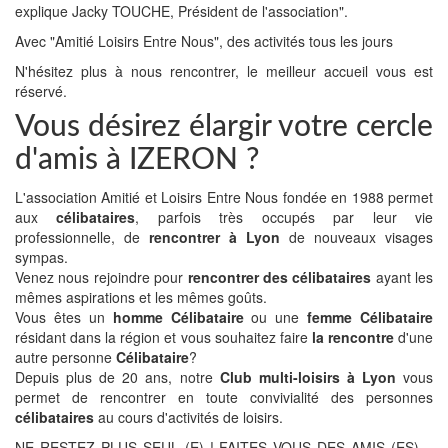
explique Jacky TOUCHE, Président de l'association".
Avec "Amitié Loisirs Entre Nous", des activités tous les jours
N'hésitez plus à nous rencontrer, le meilleur accueil vous est
réservé.
Vous désirez élargir votre cercle
d'amis à IZERON ?
L'association Amitié et Loisirs Entre Nous fondée en 1988 permet
aux
célibataires
, parfois très occupés par leur vie
professionnelle, de
rencontrer à Lyon
de nouveaux visages
sympas.
Venez nous rejoindre pour
rencontrer des célibataires
ayant les
mêmes aspirations et les mêmes goûts.
Vous êtes un
homme Célibataire
ou une
femme Célibataire
résidant dans la région et vous souhaitez faire
la rencontre
d'une
autre personne
Célibataire
?
Depuis plus de 20 ans, notre
Club multi-loisirs à Lyon
vous
permet de rencontrer en toute convivialité des personnes
célibataires
au cours d'activités de loisirs.
NE RESTEZ PLUS SEUL (E) ! FAITES VOUS DES AMIS (ES)…