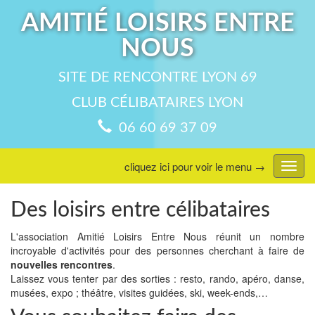
AMITIÉ LOISIRS ENTRE
NOUS
SITE DE RENCONTRE LYON 69
CLUB CÉLIBATAIRES LYON
06 60 69 37 09
cliquez ici pour voir le menu →
Affic
menu
Des loisirs entre célibataires
L'association Amitié Loisirs Entre Nous réunit un nombre
incroyable d'activités pour des personnes cherchant à faire de
nouvelles rencontres
.
Laissez vous tenter par des sorties : resto, rando, apéro, danse,
musées, expo ; théâtre, visites guidées, ski, week-ends,…