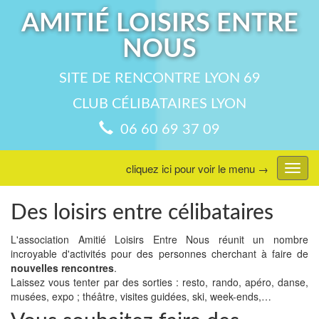
AMITIÉ LOISIRS ENTRE
NOUS
SITE DE RENCONTRE LYON 69
CLUB CÉLIBATAIRES LYON
06 60 69 37 09
cliquez ici pour voir le menu →
Affic
menu
Des loisirs entre célibataires
L'association Amitié Loisirs Entre Nous réunit un nombre
incroyable d'activités pour des personnes cherchant à faire de
nouvelles rencontres
.
Laissez vous tenter par des sorties : resto, rando, apéro, danse,
musées, expo ; théâtre, visites guidées, ski, week-ends,…