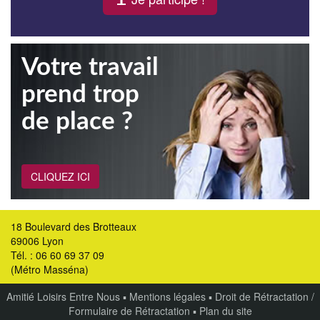
Votre travail
prend trop
de place ?
CLIQUEZ ICI
18 Boulevard des Brotteaux
69006 Lyon
Tél. : 06 60 69 37 09
(Métro Masséna)
Amitié Loisirs Entre Nous
▪
Mentions légales
▪
Droit de Rétractation /
Formulaire de Rétractation
▪
Plan du site