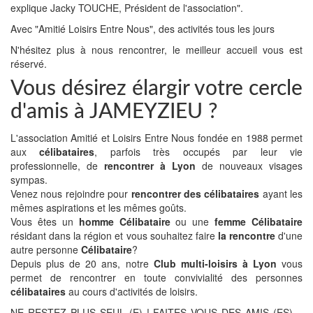
explique Jacky TOUCHE, Président de l'association".
Avec "Amitié Loisirs Entre Nous", des activités tous les jours
N'hésitez plus à nous rencontrer, le meilleur accueil vous est
réservé.
Vous désirez élargir votre cercle
d'amis à JAMEYZIEU ?
L'association Amitié et Loisirs Entre Nous fondée en 1988 permet
aux
célibataires
, parfois très occupés par leur vie
professionnelle, de
rencontrer à Lyon
de nouveaux visages
sympas.
Venez nous rejoindre pour
rencontrer des célibataires
ayant les
mêmes aspirations et les mêmes goûts.
Vous êtes un
homme Célibataire
ou une
femme Célibataire
résidant dans la région et vous souhaitez faire
la rencontre
d'une
autre personne
Célibataire
?
Depuis plus de 20 ans, notre
Club multi-loisirs à Lyon
vous
permet de rencontrer en toute convivialité des personnes
célibataires
au cours d'activités de loisirs.
NE RESTEZ PLUS SEUL (E) ! FAITES VOUS DES AMIS (ES)…