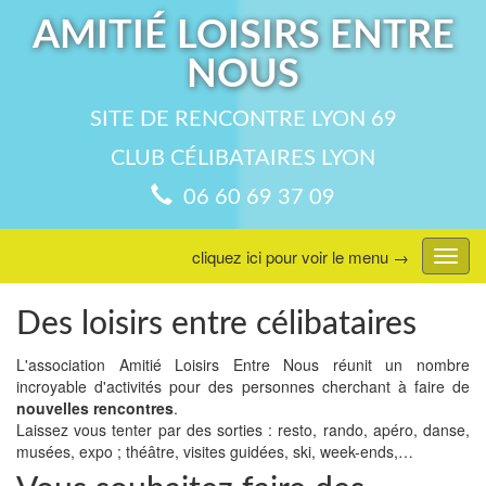
AMITIÉ LOISIRS ENTRE
NOUS
SITE DE RENCONTRE LYON 69
CLUB CÉLIBATAIRES LYON
06 60 69 37 09
cliquez ici pour voir le menu →
Affic
menu
Des loisirs entre célibataires
L'association Amitié Loisirs Entre Nous réunit un nombre
incroyable d'activités pour des personnes cherchant à faire de
nouvelles rencontres
.
Laissez vous tenter par des sorties : resto, rando, apéro, danse,
musées, expo ; théâtre, visites guidées, ski, week-ends,…