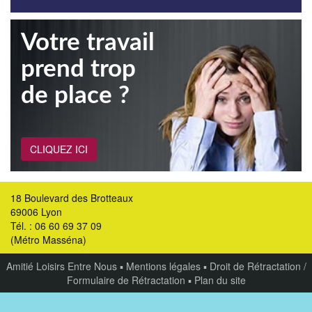
Votre travail
prend trop
de place ?
CLIQUEZ ICI
18 Boulevard des Brotteaux
69006 Lyon
Tél. : 06 60 69 37 09
(Métro Masséna)
Amitié Loisirs Entre Nous
▪
Mentions légales
▪
Droit de Rétractation /
Formulaire de Rétractation
▪
Plan du site