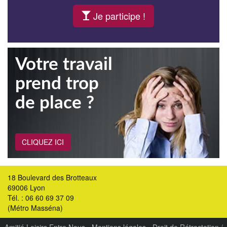
Je participe !
Votre travail
prend trop
de place ?
CLIQUEZ ICI
18 Boulevard des Brotteaux
69006 Lyon
Tél. : 06 60 69 37 09
(Métro Masséna)