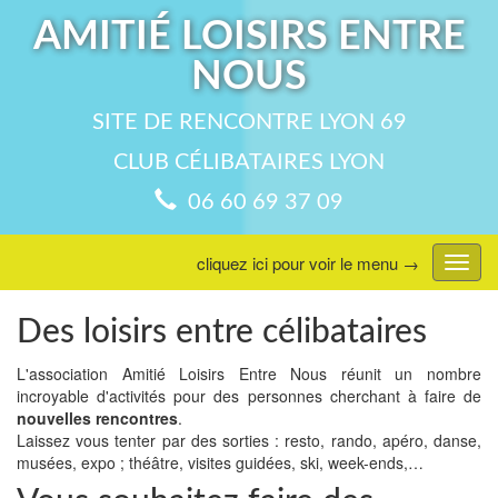
AMITIÉ LOISIRS ENTRE
NOUS
SITE DE RENCONTRE LYON 69
CLUB CÉLIBATAIRES LYON
06 60 69 37 09
cliquez ici pour voir le menu →
Affic
menu
Des loisirs entre célibataires
L'association Amitié Loisirs Entre Nous réunit un nombre
incroyable d'activités pour des personnes cherchant à faire de
nouvelles rencontres
.
Laissez vous tenter par des sorties : resto, rando, apéro, danse,
musées, expo ; théâtre, visites guidées, ski, week-ends,…