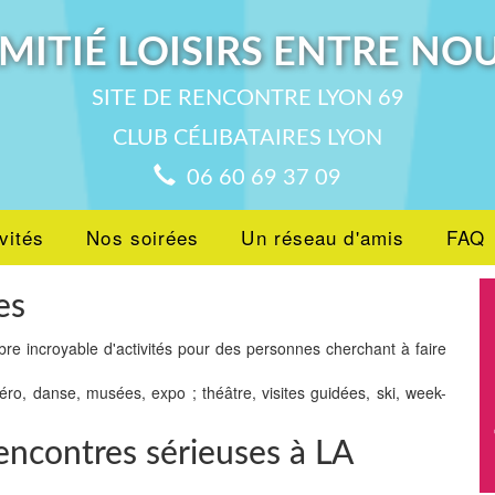
MITIÉ LOISIRS ENTRE NO
SITE DE RENCONTRE LYON 69
CLUB CÉLIBATAIRES LYON
06 60 69 37 09
vités
Nos soirées
Un réseau d'amis
FAQ
es
bre incroyable d'activités pour des personnes cherchant à faire
péro, danse, musées, expo ; théâtre, visites guidées, ski, week-
encontres sérieuses à LA