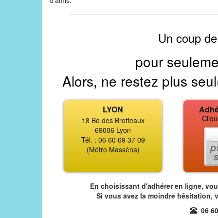
d'amis.
Un coup de
pour seuleme
Alors, ne restez plus seul
LYON
Adhé
Cliqu
18 Bd des Brotteaux
69006 Lyon
Tél. : 06 60 69 37 09
(Métro Masséna)
En choisissant d'adhérer en ligne, vo
Si vous avez la moindre hésitation, 
06 60