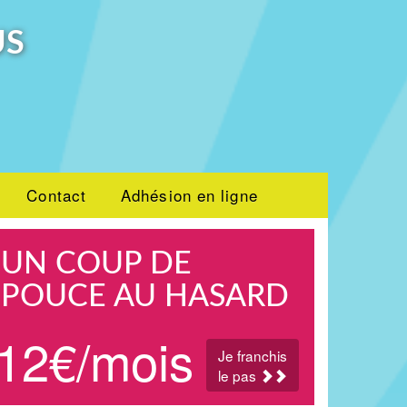
US
Contact
Adhésion en ligne
UN COUP DE
POUCE AU HASARD
12€/mois
Je franchis
le pas