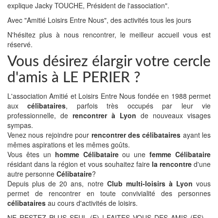
explique Jacky TOUCHE, Président de l'association".
Avec "Amitié Loisirs Entre Nous", des activités tous les jours
N'hésitez plus à nous rencontrer, le meilleur accueil vous est
réservé.
Vous désirez élargir votre cercle
d'amis à LE PERIER ?
L'association Amitié et Loisirs Entre Nous fondée en 1988 permet
aux
célibataires
, parfois très occupés par leur vie
professionnelle, de
rencontrer à Lyon
de nouveaux visages
sympas.
Venez nous rejoindre pour
rencontrer des célibataires
ayant les
mêmes aspirations et les mêmes goûts.
Vous êtes un
homme Célibataire
ou une
femme Célibataire
résidant dans la région et vous souhaitez faire
la rencontre
d'une
autre personne
Célibataire
?
Depuis plus de 20 ans, notre
Club multi-loisirs à Lyon
vous
permet de rencontrer en toute convivialité des personnes
célibataires
au cours d'activités de loisirs.
NE RESTEZ PLUS SEUL (E) ! FAITES VOUS DES AMIS (ES)…