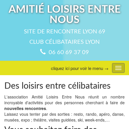
AMITIÉ LOISIRS ENTRE
NOUS
SITE DE RENCONTRE LYON 69
CLUB CÉLIBATAIRES LYON
06 60 69 37 09
cliquez ici pour voir le menu →
Affic
menu
Des loisirs entre célibataires
L'association Amitié Loisirs Entre Nous réunit un nombre
incroyable d'activités pour des personnes cherchant à faire de
nouvelles rencontres
.
Laissez vous tenter par des sorties : resto, rando, apéro, danse,
musées, expo ; théâtre, visites guidées, ski, week-ends,…