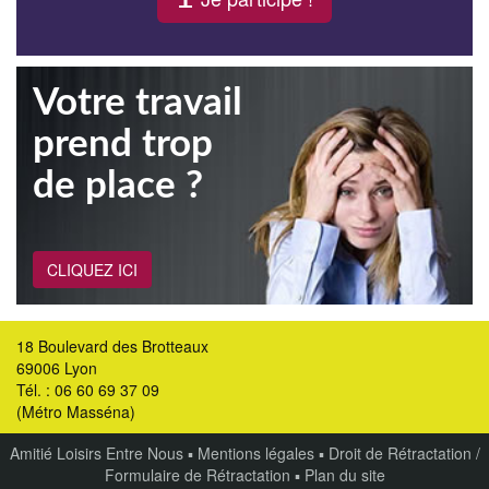
Votre travail
prend trop
de place ?
CLIQUEZ ICI
18 Boulevard des Brotteaux
69006 Lyon
Tél. : 06 60 69 37 09
(Métro Masséna)
Amitié Loisirs Entre Nous
▪
Mentions légales
▪
Droit de Rétractation /
Formulaire de Rétractation
▪
Plan du site