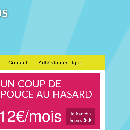
US
Contact
Adhésion en ligne
UN COUP DE
POUCE AU HASARD
12€/mois
Je franchis
le pas