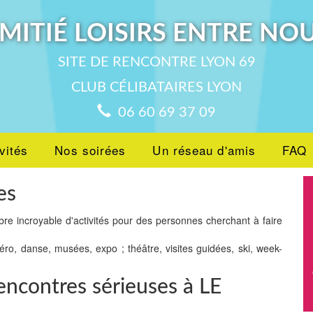
MITIÉ LOISIRS ENTRE NO
SITE DE RENCONTRE LYON 69
CLUB CÉLIBATAIRES LYON
06 60 69 37 09
vités
Nos soirées
Un réseau d'amis
FAQ
es
bre incroyable d'activités pour des personnes cherchant à faire
péro, danse, musées, expo ; théâtre, visites guidées, ski, week-
encontres sérieuses à LE