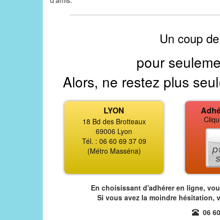
d'amis.
Un coup de
pour seuleme
Alors, ne restez plus seul
LYON
Adhé
Cliqu
18 Bd des Brotteaux
69006 Lyon
Tél. : 06 60 69 37 09
(Métro Masséna)
En choisissant d'adhérer en ligne, vo
Si vous avez la moindre hésitation, 
06 60