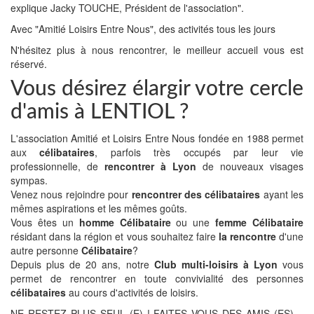
explique Jacky TOUCHE, Président de l'association".
Avec "Amitié Loisirs Entre Nous", des activités tous les jours
N'hésitez plus à nous rencontrer, le meilleur accueil vous est
réservé.
Vous désirez élargir votre cercle
d'amis à LENTIOL ?
L'association Amitié et Loisirs Entre Nous fondée en 1988 permet
aux
célibataires
, parfois très occupés par leur vie
professionnelle, de
rencontrer à Lyon
de nouveaux visages
sympas.
Venez nous rejoindre pour
rencontrer des célibataires
ayant les
mêmes aspirations et les mêmes goûts.
Vous êtes un
homme Célibataire
ou une
femme Célibataire
résidant dans la région et vous souhaitez faire
la rencontre
d'une
autre personne
Célibataire
?
Depuis plus de 20 ans, notre
Club multi-loisirs à Lyon
vous
permet de rencontrer en toute convivialité des personnes
célibataires
au cours d'activités de loisirs.
NE RESTEZ PLUS SEUL (E) ! FAITES VOUS DES AMIS (ES)…