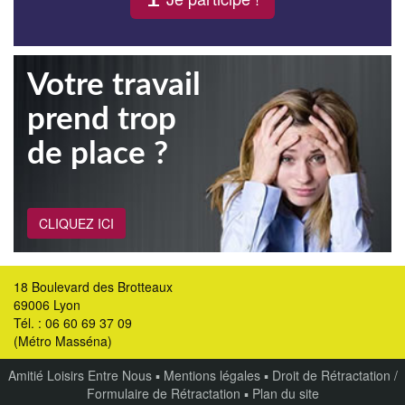
Votre travail
prend trop
de place ?
CLIQUEZ ICI
18 Boulevard des Brotteaux
69006 Lyon
Tél. : 06 60 69 37 09
(Métro Masséna)
Amitié Loisirs Entre Nous
▪
Mentions légales
▪
Droit de Rétractation /
Formulaire de Rétractation
▪
Plan du site