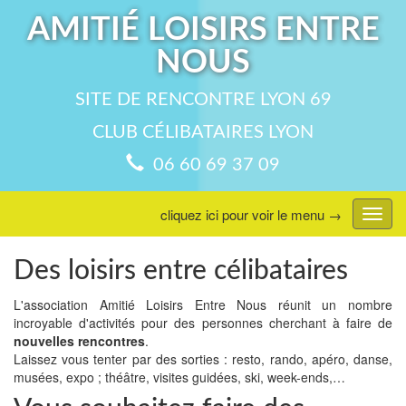
AMITIÉ LOISIRS ENTRE
NOUS
SITE DE RENCONTRE LYON 69
CLUB CÉLIBATAIRES LYON
06 60 69 37 09
cliquez ici pour voir le menu →
Affic
menu
Des loisirs entre célibataires
L'association Amitié Loisirs Entre Nous réunit un nombre
incroyable d'activités pour des personnes cherchant à faire de
nouvelles rencontres
.
Laissez vous tenter par des sorties : resto, rando, apéro, danse,
musées, expo ; théâtre, visites guidées, ski, week-ends,…