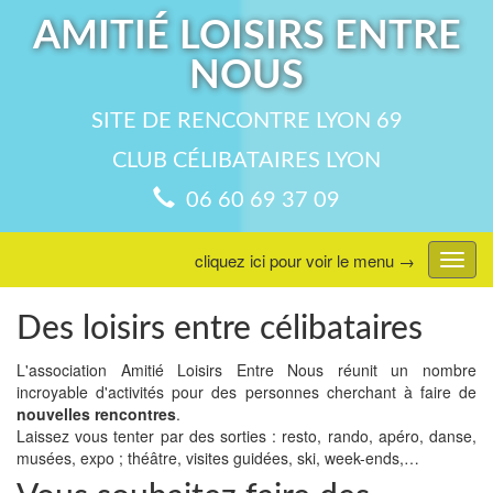
AMITIÉ LOISIRS ENTRE
NOUS
SITE DE RENCONTRE LYON 69
CLUB CÉLIBATAIRES LYON
06 60 69 37 09
cliquez ici pour voir le menu →
Affic
menu
Des loisirs entre célibataires
L'association Amitié Loisirs Entre Nous réunit un nombre
incroyable d'activités pour des personnes cherchant à faire de
nouvelles rencontres
.
Laissez vous tenter par des sorties : resto, rando, apéro, danse,
musées, expo ; théâtre, visites guidées, ski, week-ends,…