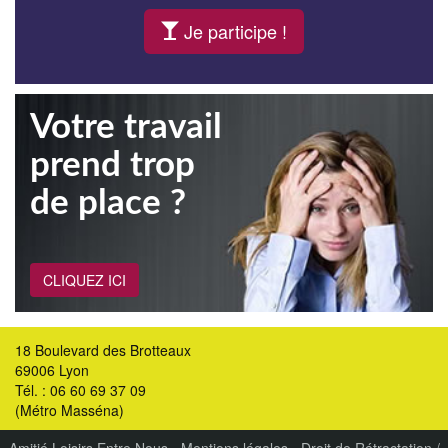
Je participe !
Votre travail
prend trop
de place ?
CLIQUEZ ICI
18 Boulevard des Brotteaux
69006 Lyon
Tél. : 06 60 69 37 09
(Métro Masséna)