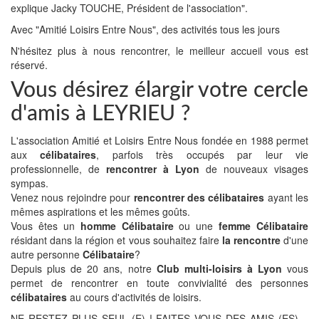
explique Jacky TOUCHE, Président de l'association".
Avec "Amitié Loisirs Entre Nous", des activités tous les jours
N'hésitez plus à nous rencontrer, le meilleur accueil vous est
réservé.
Vous désirez élargir votre cercle
d'amis à LEYRIEU ?
L'association Amitié et Loisirs Entre Nous fondée en 1988 permet
aux
célibataires
, parfois très occupés par leur vie
professionnelle, de
rencontrer à Lyon
de nouveaux visages
sympas.
Venez nous rejoindre pour
rencontrer des célibataires
ayant les
mêmes aspirations et les mêmes goûts.
Vous êtes un
homme Célibataire
ou une
femme Célibataire
résidant dans la région et vous souhaitez faire
la rencontre
d'une
autre personne
Célibataire
?
Depuis plus de 20 ans, notre
Club multi-loisirs à Lyon
vous
permet de rencontrer en toute convivialité des personnes
célibataires
au cours d'activités de loisirs.
NE RESTEZ PLUS SEUL (E) ! FAITES VOUS DES AMIS (ES)…