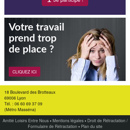
Votre travail
prend trop
de place ?
CLIQUEZ ICI
18 Boulevard des Brotteaux
69006 Lyon
Tél. : 06 60 69 37 09
(Métro Masséna)
Amitié Loisirs Entre Nous
▪
Mentions légales
▪
Droit de Rétractation /
Formulaire de Rétractation
▪
Plan du site