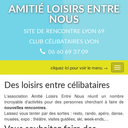
AMITIÉ LOISIRS ENTRE
NOUS
SITE DE RENCONTRE LYON 69
CLUB CÉLIBATAIRES LYON
06 60 69 37 09
cliquez ici pour voir le menu →
Affic
menu
Des loisirs entre célibataires
L'association Amitié Loisirs Entre Nous réunit un nombre
incroyable d'activités pour des personnes cherchant à faire de
nouvelles rencontres
.
Laissez vous tenter par des sorties : resto, rando, apéro, danse,
musées, expo ; théâtre, visites guidées, ski, week-ends,…