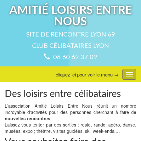
AMITIÉ LOISIRS ENTRE
NOUS
SITE DE RENCONTRE LYON 69
CLUB CÉLIBATAIRES LYON
06 60 69 37 09
cliquez ici pour voir le menu →
Affic
menu
Des loisirs entre célibataires
L'association Amitié Loisirs Entre Nous réunit un nombre
incroyable d'activités pour des personnes cherchant à faire de
nouvelles rencontres
.
Laissez vous tenter par des sorties : resto, rando, apéro, danse,
musées, expo ; théâtre, visites guidées, ski, week-ends,…