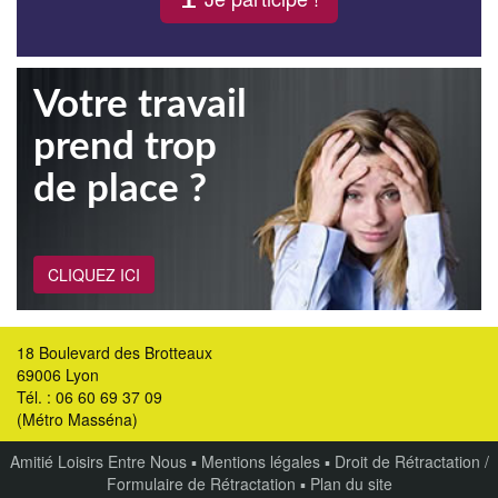
Votre travail
prend trop
de place ?
CLIQUEZ ICI
18 Boulevard des Brotteaux
69006 Lyon
Tél. : 06 60 69 37 09
(Métro Masséna)
Amitié Loisirs Entre Nous
▪
Mentions légales
▪
Droit de Rétractation /
Formulaire de Rétractation
▪
Plan du site