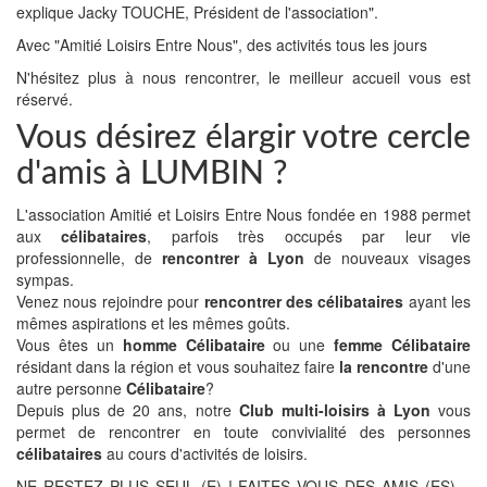
explique Jacky TOUCHE, Président de l'association".
Avec "Amitié Loisirs Entre Nous", des activités tous les jours
N'hésitez plus à nous rencontrer, le meilleur accueil vous est
réservé.
Vous désirez élargir votre cercle
d'amis à LUMBIN ?
L'association Amitié et Loisirs Entre Nous fondée en 1988 permet
aux
célibataires
, parfois très occupés par leur vie
professionnelle, de
rencontrer à Lyon
de nouveaux visages
sympas.
Venez nous rejoindre pour
rencontrer des célibataires
ayant les
mêmes aspirations et les mêmes goûts.
Vous êtes un
homme Célibataire
ou une
femme Célibataire
résidant dans la région et vous souhaitez faire
la rencontre
d'une
autre personne
Célibataire
?
Depuis plus de 20 ans, notre
Club multi-loisirs à Lyon
vous
permet de rencontrer en toute convivialité des personnes
célibataires
au cours d'activités de loisirs.
NE RESTEZ PLUS SEUL (E) ! FAITES VOUS DES AMIS (ES)…