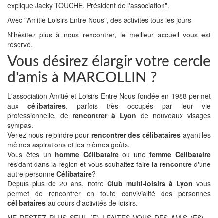
explique Jacky TOUCHE, Président de l'association".
Avec "Amitié Loisirs Entre Nous", des activités tous les jours
N'hésitez plus à nous rencontrer, le meilleur accueil vous est
réservé.
Vous désirez élargir votre cercle
d'amis à MARCOLLIN ?
L'association Amitié et Loisirs Entre Nous fondée en 1988 permet
aux
célibataires
, parfois très occupés par leur vie
professionnelle, de
rencontrer à Lyon
de nouveaux visages
sympas.
Venez nous rejoindre pour
rencontrer des célibataires
ayant les
mêmes aspirations et les mêmes goûts.
Vous êtes un
homme Célibataire
ou une
femme Célibataire
résidant dans la région et vous souhaitez faire
la rencontre
d'une
autre personne
Célibataire
?
Depuis plus de 20 ans, notre
Club multi-loisirs à Lyon
vous
permet de rencontrer en toute convivialité des personnes
célibataires
au cours d'activités de loisirs.
NE RESTEZ PLUS SEUL (E) ! FAITES VOUS DES AMIS (ES)…