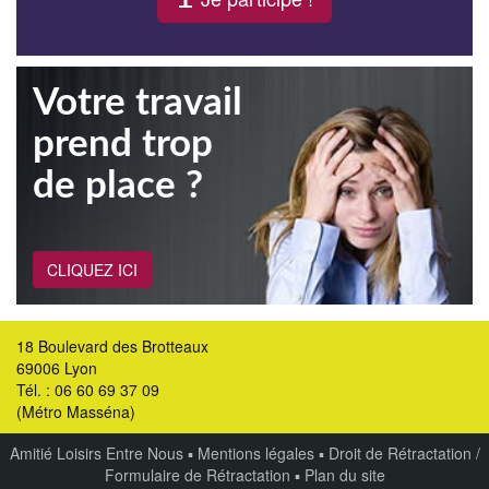
Votre travail
prend trop
de place ?
CLIQUEZ ICI
18 Boulevard des Brotteaux
69006 Lyon
Tél. : 06 60 69 37 09
(Métro Masséna)
Amitié Loisirs Entre Nous
▪
Mentions légales
▪
Droit de Rétractation /
Formulaire de Rétractation
▪
Plan du site