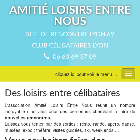
AMITIÉ LOISIRS ENTRE
NOUS
SITE DE RENCONTRE LYON 69
CLUB CÉLIBATAIRES LYON
06 60 69 37 09
cliquez ici pour voir le menu →
Affic
menu
Des loisirs entre célibataires
L'association Amitié Loisirs Entre Nous réunit un nombre
incroyable d'activités pour des personnes cherchant à faire de
nouvelles rencontres
.
Laissez vous tenter par des sorties : resto, rando, apéro, danse,
musées, expo ; théâtre, visites guidées, ski, week-ends,…