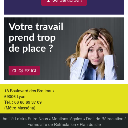
Votre travail
prend trop
de place ?
CLIQUEZ ICI
18 Boulevard des Brotteaux
69006 Lyon
Tél. : 06 60 69 37 09
(Métro Masséna)
Amitié Loisirs Entre Nous
▪
Mentions légales
▪
Droit de Rétractation /
Formulaire de Rétractation
▪
Plan du site