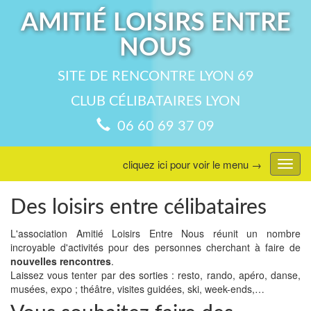
AMITIÉ LOISIRS ENTRE
NOUS
SITE DE RENCONTRE LYON 69
CLUB CÉLIBATAIRES LYON
06 60 69 37 09
cliquez ici pour voir le menu →
Affic
menu
Des loisirs entre célibataires
L'association Amitié Loisirs Entre Nous réunit un nombre
incroyable d'activités pour des personnes cherchant à faire de
nouvelles rencontres
.
Laissez vous tenter par des sorties : resto, rando, apéro, danse,
musées, expo ; théâtre, visites guidées, ski, week-ends,…