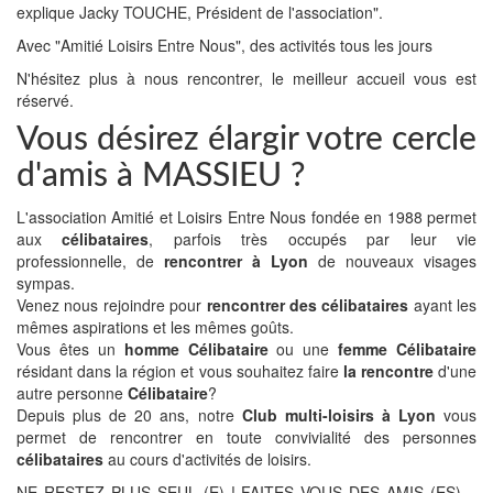
explique Jacky TOUCHE, Président de l'association".
Avec "Amitié Loisirs Entre Nous", des activités tous les jours
N'hésitez plus à nous rencontrer, le meilleur accueil vous est
réservé.
Vous désirez élargir votre cercle
d'amis à MASSIEU ?
L'association Amitié et Loisirs Entre Nous fondée en 1988 permet
aux
célibataires
, parfois très occupés par leur vie
professionnelle, de
rencontrer à Lyon
de nouveaux visages
sympas.
Venez nous rejoindre pour
rencontrer des célibataires
ayant les
mêmes aspirations et les mêmes goûts.
Vous êtes un
homme Célibataire
ou une
femme Célibataire
résidant dans la région et vous souhaitez faire
la rencontre
d'une
autre personne
Célibataire
?
Depuis plus de 20 ans, notre
Club multi-loisirs à Lyon
vous
permet de rencontrer en toute convivialité des personnes
célibataires
au cours d'activités de loisirs.
NE RESTEZ PLUS SEUL (E) ! FAITES VOUS DES AMIS (ES)…