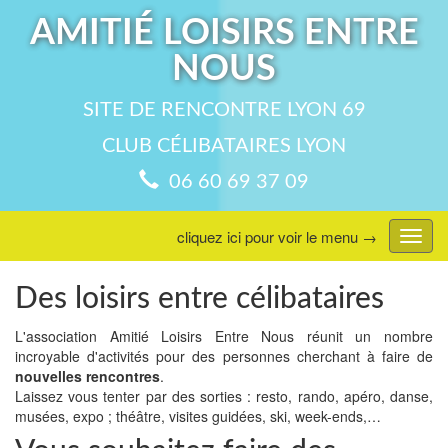
AMITIÉ LOISIRS ENTRE
NOUS
SITE DE RENCONTRE LYON 69
CLUB CÉLIBATAIRES LYON
06 60 69 37 09
cliquez ici pour voir le menu →
Affic
menu
Des loisirs entre célibataires
L'association Amitié Loisirs Entre Nous réunit un nombre
incroyable d'activités pour des personnes cherchant à faire de
nouvelles rencontres
.
Laissez vous tenter par des sorties : resto, rando, apéro, danse,
musées, expo ; théâtre, visites guidées, ski, week-ends,…