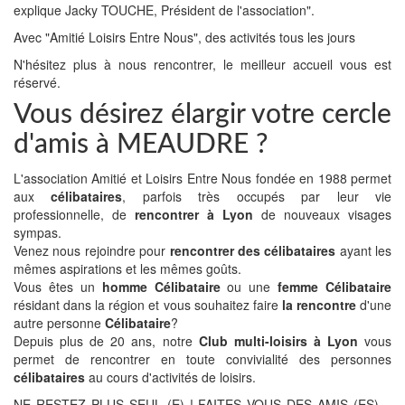
explique Jacky TOUCHE, Président de l'association".
Avec "Amitié Loisirs Entre Nous", des activités tous les jours
N'hésitez plus à nous rencontrer, le meilleur accueil vous est
réservé.
Vous désirez élargir votre cercle
d'amis à MEAUDRE ?
L'association Amitié et Loisirs Entre Nous fondée en 1988 permet
aux
célibataires
, parfois très occupés par leur vie
professionnelle, de
rencontrer à Lyon
de nouveaux visages
sympas.
Venez nous rejoindre pour
rencontrer des célibataires
ayant les
mêmes aspirations et les mêmes goûts.
Vous êtes un
homme Célibataire
ou une
femme Célibataire
résidant dans la région et vous souhaitez faire
la rencontre
d'une
autre personne
Célibataire
?
Depuis plus de 20 ans, notre
Club multi-loisirs à Lyon
vous
permet de rencontrer en toute convivialité des personnes
célibataires
au cours d'activités de loisirs.
NE RESTEZ PLUS SEUL (E) ! FAITES VOUS DES AMIS (ES)…