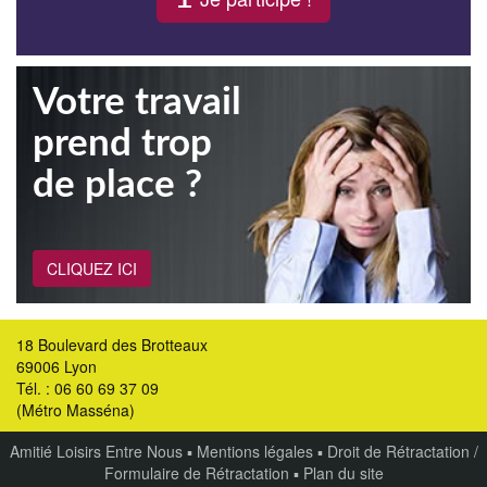
Votre travail
prend trop
de place ?
CLIQUEZ ICI
18 Boulevard des Brotteaux
69006 Lyon
Tél. : 06 60 69 37 09
(Métro Masséna)
Amitié Loisirs Entre Nous
▪
Mentions légales
▪
Droit de Rétractation /
Formulaire de Rétractation
▪
Plan du site