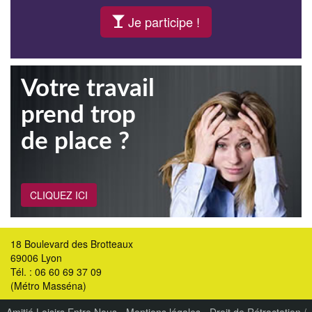
Je participe !
Votre travail
prend trop
de place ?
CLIQUEZ ICI
18 Boulevard des Brotteaux
69006 Lyon
Tél. : 06 60 69 37 09
(Métro Masséna)