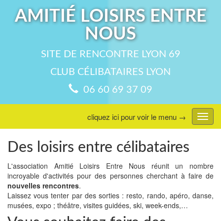
AMITIÉ LOISIRS ENTRE
NOUS
SITE DE RENCONTRE LYON 69
CLUB CÉLIBATAIRES LYON
06 60 69 37 09
cliquez ici pour voir le menu →
Affic
menu
Des loisirs entre célibataires
L'association Amitié Loisirs Entre Nous réunit un nombre
incroyable d'activités pour des personnes cherchant à faire de
nouvelles rencontres
.
Laissez vous tenter par des sorties : resto, rando, apéro, danse,
musées, expo ; théâtre, visites guidées, ski, week-ends,…