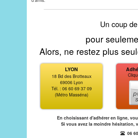
d'amis.
Un coup de
pour seuleme
Alors, ne restez plus seul
LYON
Adhé
Cliqu
18 Bd des Brotteaux
69006 Lyon
Tél. : 06 60 69 37 09
(Métro Masséna)
En choisissant d'adhérer en ligne, vo
Si vous avez la moindre hésitation, 
06 60