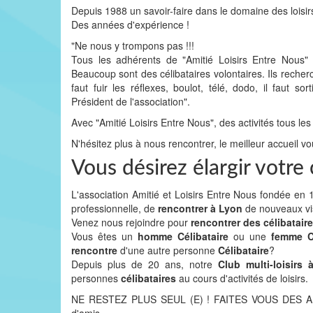
Depuis 1988 un savoir-faire dans le domaine des loisir
Des années d'expérience !
"Ne nous y trompons pas !!!
Tous les adhérents de "Amitié Loisirs Entre Nous
Beaucoup sont des célibataires volontaires. Ils recher
faut fuir les réflexes, boulot, télé, dodo, il faut
Président de l'association".
Avec "Amitié Loisirs Entre Nous", des activités tous les
N'hésitez plus à nous rencontrer, le meilleur accueil vo
Vous désirez élargir votr
L'association Amitié et Loisirs Entre Nous fondée e
professionnelle, de
rencontrer à Lyon
de nouveaux v
Venez nous rejoindre pour
rencontrer des célibatair
Vous êtes un
homme Célibataire
ou une
femme Cé
rencontre
d'une autre personne
Célibataire
?
Depuis plus de 20 ans, notre
Club multi-loisirs
personnes
célibataires
au cours d'activités de loisirs.
NE RESTEZ PLUS SEUL (E) ! FAITES VOUS DES AMIS 