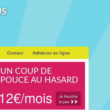
US
Contact
Adhésion en ligne
UN COUP DE
POUCE AU HASARD
12€/mois
Je franchis
le pas