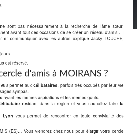
s.
" ne sont pas nécessairement à la recherche de l'âme sœur.
chent avant tout des occasions de se créer un réseau d'amis . Il
 sortir et communiquer avec les autres explique Jacky TOUCHE,
 jours
us est réservé.
e cercle d'amis à MOIRANS ?
n 1988 permet aux
célibataires
, parfois très occupés par leur vie
isages sympas.
es
ayant les mêmes aspirations et les mêmes goûts.
libataire
résidant dans la région et vous souhaitez faire
la
 à Lyon
vous permet de rencontrer en toute convivialité des
(ES)… Vous viendrez chez nous pour élargir votre cercle