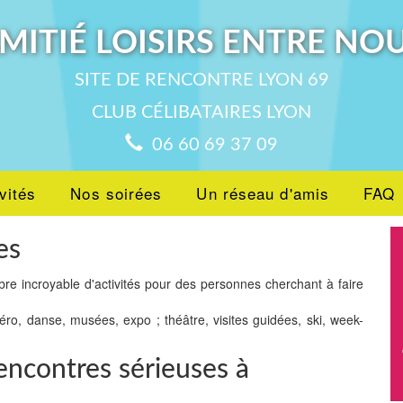
MITIÉ LOISIRS ENTRE NO
SITE DE RENCONTRE LYON 69
CLUB CÉLIBATAIRES LYON
06 60 69 37 09
vités
Nos soirées
Un réseau d'amis
FAQ
es
bre incroyable d'activités pour des personnes cherchant à faire
péro, danse, musées, expo ; théâtre, visites guidées, ski, week-
encontres sérieuses à