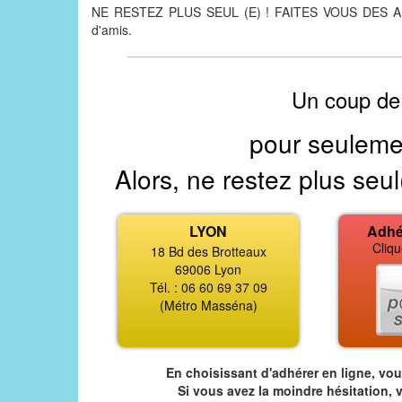
NE RESTEZ PLUS SEUL (E) ! FAITES VOUS DES AMIS 
d'amis.
Un coup de
pour seuleme
Alors, ne restez plus seul
LYON
Adhé
Cliqu
18 Bd des Brotteaux
69006 Lyon
Tél. : 06 60 69 37 09
(Métro Masséna)
En choisissant d'adhérer en ligne, vo
Si vous avez la moindre hésitation, 