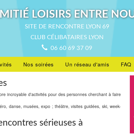
MITIÉ LOISIRS ENTRE NO
SITE DE RENCONTRE LYON 69
CLUB CÉLIBATAIRES LYON
06 60 69 37 09
vités
Nos soirées
Un réseau d'amis
FAQ
es
bre incroyable d'activités pour des personnes cherchant à faire
péro, danse, musées, expo ; théâtre, visites guidées, ski, week-
encontres sérieuses à