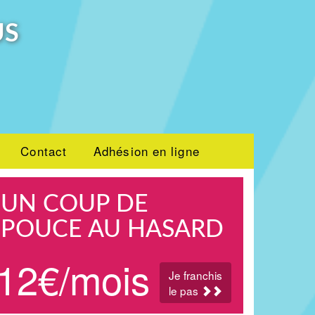
US
Contact
Adhésion en ligne
UN COUP DE
POUCE AU HASARD
12€/mois
Je franchis
le pas