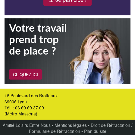
Votre travail
prend trop
de place ?
CLIQUEZ ICI
18 Boulevard des Brotteaux
69006 Lyon
Tél. : 06 60 69 37 09
(Métro Masséna)
Amitié Loisirs Entre Nous
▪
Mentions légales
▪
Droit de Rétractation /
Formulaire de Rétractation
▪
Plan du site