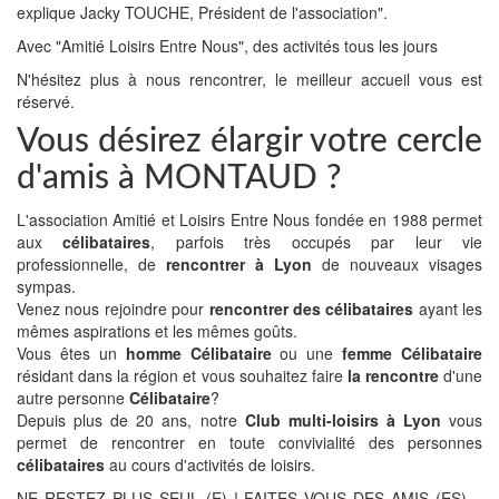
explique Jacky TOUCHE, Président de l'association".
Avec "Amitié Loisirs Entre Nous", des activités tous les jours
N'hésitez plus à nous rencontrer, le meilleur accueil vous est
réservé.
Vous désirez élargir votre cercle
d'amis à MONTAUD ?
L'association Amitié et Loisirs Entre Nous fondée en 1988 permet
aux
célibataires
, parfois très occupés par leur vie
professionnelle, de
rencontrer à Lyon
de nouveaux visages
sympas.
Venez nous rejoindre pour
rencontrer des célibataires
ayant les
mêmes aspirations et les mêmes goûts.
Vous êtes un
homme Célibataire
ou une
femme Célibataire
résidant dans la région et vous souhaitez faire
la rencontre
d'une
autre personne
Célibataire
?
Depuis plus de 20 ans, notre
Club multi-loisirs à Lyon
vous
permet de rencontrer en toute convivialité des personnes
célibataires
au cours d'activités de loisirs.
NE RESTEZ PLUS SEUL (E) ! FAITES VOUS DES AMIS (ES)…