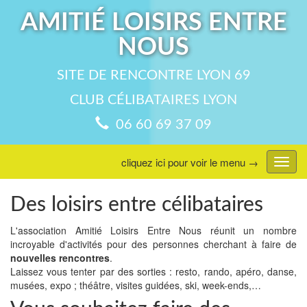
AMITIÉ LOISIRS ENTRE
NOUS
SITE DE RENCONTRE LYON 69
CLUB CÉLIBATAIRES LYON
06 60 69 37 09
cliquez ici pour voir le menu →
Affic
menu
Des loisirs entre célibataires
L'association Amitié Loisirs Entre Nous réunit un nombre
incroyable d'activités pour des personnes cherchant à faire de
nouvelles rencontres
.
Laissez vous tenter par des sorties : resto, rando, apéro, danse,
musées, expo ; théâtre, visites guidées, ski, week-ends,…