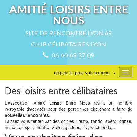
AMITIÉ LOISIRS ENTRE
NOUS
SITE DE RENCONTRE LYON 69
CLUB CÉLIBATAIRES LYON
06 60 69 37 09
cliquez ici pour voir le menu →
Affic
menu
Des loisirs entre célibataires
L'association Amitié Loisirs Entre Nous réunit un nombre
incroyable d'activités pour des personnes cherchant à faire de
nouvelles rencontres
.
Laissez vous tenter par des sorties : resto, rando, apéro, danse,
musées, expo ; théâtre, visites guidées, ski, week-ends,…