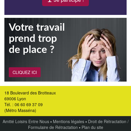
Votre travail
prend trop
de place ?
CLIQUEZ ICI
18 Boulevard des Brotteaux
69006 Lyon
Tél. : 06 60 69 37 09
(Métro Masséna)
Amitié Loisirs Entre Nous
▪
Mentions légales
▪
Droit de Rétractation /
Formulaire de Rétractation
▪
Plan du site