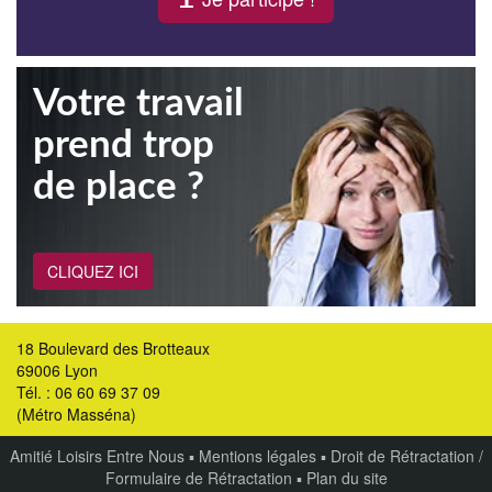
Votre travail
prend trop
de place ?
CLIQUEZ ICI
18 Boulevard des Brotteaux
69006 Lyon
Tél. : 06 60 69 37 09
(Métro Masséna)
Amitié Loisirs Entre Nous
▪
Mentions légales
▪
Droit de Rétractation /
Formulaire de Rétractation
▪
Plan du site