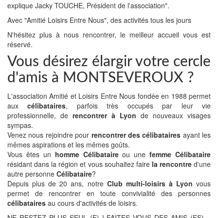
explique Jacky TOUCHE, Président de l'association".
Avec "Amitié Loisirs Entre Nous", des activités tous les jours
N'hésitez plus à nous rencontrer, le meilleur accueil vous est
réservé.
Vous désirez élargir votre cercle
d'amis à MONTSEVEROUX ?
L'association Amitié et Loisirs Entre Nous fondée en 1988 permet
aux
célibataires
, parfois très occupés par leur vie
professionnelle, de
rencontrer à Lyon
de nouveaux visages
sympas.
Venez nous rejoindre pour
rencontrer des célibataires
ayant les
mêmes aspirations et les mêmes goûts.
Vous êtes un
homme Célibataire
ou une
femme Célibataire
résidant dans la région et vous souhaitez faire
la rencontre
d'une
autre personne
Célibataire
?
Depuis plus de 20 ans, notre
Club multi-loisirs à Lyon
vous
permet de rencontrer en toute convivialité des personnes
célibataires
au cours d'activités de loisirs.
NE RESTEZ PLUS SEUL (E) ! FAITES VOUS DES AMIS (ES)…