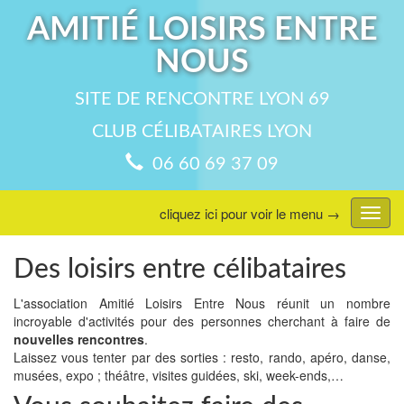
AMITIÉ LOISIRS ENTRE
NOUS
SITE DE RENCONTRE LYON 69
CLUB CÉLIBATAIRES LYON
06 60 69 37 09
cliquez ici pour voir le menu →
Affic
menu
Des loisirs entre célibataires
L'association Amitié Loisirs Entre Nous réunit un nombre
incroyable d'activités pour des personnes cherchant à faire de
nouvelles rencontres
.
Laissez vous tenter par des sorties : resto, rando, apéro, danse,
musées, expo ; théâtre, visites guidées, ski, week-ends,…