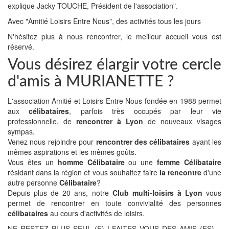
explique Jacky TOUCHE, Président de l'association".
Avec "Amitié Loisirs Entre Nous", des activités tous les jours
N'hésitez plus à nous rencontrer, le meilleur accueil vous est
réservé.
Vous désirez élargir votre cercle
d'amis à MURIANETTE ?
L'association Amitié et Loisirs Entre Nous fondée en 1988 permet
aux
célibataires
, parfois très occupés par leur vie
professionnelle, de
rencontrer à Lyon
de nouveaux visages
sympas.
Venez nous rejoindre pour
rencontrer des célibataires
ayant les
mêmes aspirations et les mêmes goûts.
Vous êtes un
homme Célibataire
ou une
femme Célibataire
résidant dans la région et vous souhaitez faire
la rencontre
d'une
autre personne
Célibataire
?
Depuis plus de 20 ans, notre
Club multi-loisirs à Lyon
vous
permet de rencontrer en toute convivialité des personnes
célibataires
au cours d'activités de loisirs.
NE RESTEZ PLUS SEUL (E) ! FAITES VOUS DES AMIS (ES)…