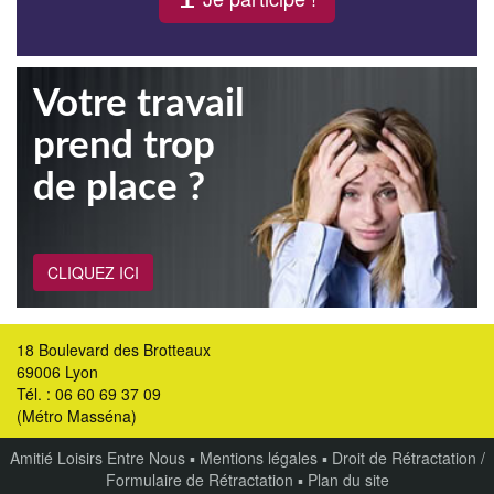
Votre travail
prend trop
de place ?
CLIQUEZ ICI
18 Boulevard des Brotteaux
69006 Lyon
Tél. : 06 60 69 37 09
(Métro Masséna)
Amitié Loisirs Entre Nous
▪
Mentions légales
▪
Droit de Rétractation /
Formulaire de Rétractation
▪
Plan du site