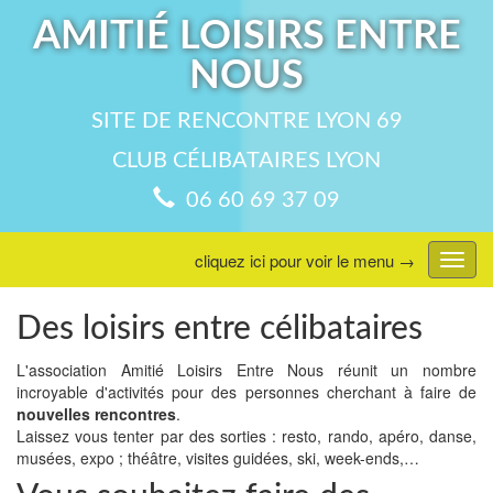
AMITIÉ LOISIRS ENTRE
NOUS
SITE DE RENCONTRE LYON 69
CLUB CÉLIBATAIRES LYON
06 60 69 37 09
cliquez ici pour voir le menu →
Affic
menu
Des loisirs entre célibataires
L'association Amitié Loisirs Entre Nous réunit un nombre
incroyable d'activités pour des personnes cherchant à faire de
nouvelles rencontres
.
Laissez vous tenter par des sorties : resto, rando, apéro, danse,
musées, expo ; théâtre, visites guidées, ski, week-ends,…