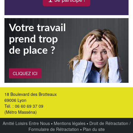
Votre travail
prend trop
de place ?
CLIQUEZ ICI
18 Boulevard des Brotteaux
69006 Lyon
Tél. : 06 60 69 37 09
(Métro Masséna)
Amitié Loisirs Entre Nous
▪
Mentions légales
▪
Droit de Rétractation /
Formulaire de Rétractation
▪
Plan du site