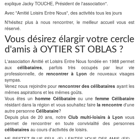
explique Jacky TOUCHE, Président de l'association".
Avec "Amitié Loisirs Entre Nous", des activités tous les jours
N'hésitez plus à nous rencontrer, le meilleur accueil vous est
réservé.
Vous désirez élargir votre cercle
d'amis à OYTIER ST OBLAS ?
L'association Amitié et Loisirs Entre Nous fondée en 1988 permet
aux
célibataires
, parfois très occupés par leur vie
professionnelle, de
rencontrer à Lyon
de nouveaux visages
sympas.
Venez nous rejoindre pour
rencontrer des célibataires
ayant les
mêmes aspirations et les mêmes goûts.
Vous êtes un
homme Célibataire
ou une
femme Célibataire
résidant dans la région et vous souhaitez faire
la rencontre
d'une
autre personne
Célibataire
?
Depuis plus de 20 ans, notre
Club multi-loisirs à Lyon
vous
permet de rencontrer en toute convivialité des personnes
célibataires
au cours d'activités de loisirs.
NE RESTEZ PLUS SEUL (E) ! FAITES VOUS DES AMIS (ES)…