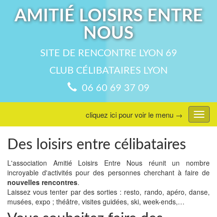
AMITIÉ LOISIRS ENTRE
NOUS
SITE DE RENCONTRE LYON 69
CLUB CÉLIBATAIRES LYON
06 60 69 37 09
cliquez ici pour voir le menu →
Affic
menu
Des loisirs entre célibataires
L'association Amitié Loisirs Entre Nous réunit un nombre
incroyable d'activités pour des personnes cherchant à faire de
nouvelles rencontres
.
Laissez vous tenter par des sorties : resto, rando, apéro, danse,
musées, expo ; théâtre, visites guidées, ski, week-ends,…