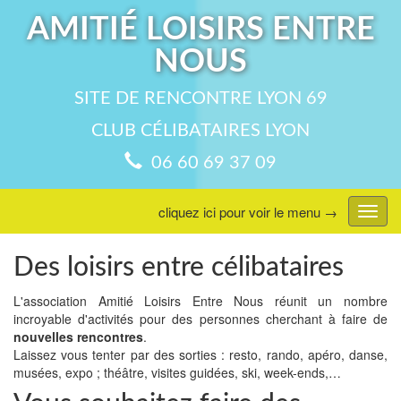
AMITIÉ LOISIRS ENTRE
NOUS
SITE DE RENCONTRE LYON 69
CLUB CÉLIBATAIRES LYON
06 60 69 37 09
cliquez ici pour voir le menu →
Affic
menu
Des loisirs entre célibataires
L'association Amitié Loisirs Entre Nous réunit un nombre
incroyable d'activités pour des personnes cherchant à faire de
nouvelles rencontres
.
Laissez vous tenter par des sorties : resto, rando, apéro, danse,
musées, expo ; théâtre, visites guidées, ski, week-ends,…