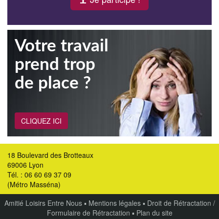
Votre travail
prend trop
de place ?
CLIQUEZ ICI
18 Boulevard des Brotteaux
69006 Lyon
Tél. : 06 60 69 37 09
(Métro Masséna)
Amitié Loisirs Entre Nous
▪
Mentions légales
▪
Droit de Rétractation /
Formulaire de Rétractation
▪
Plan du site