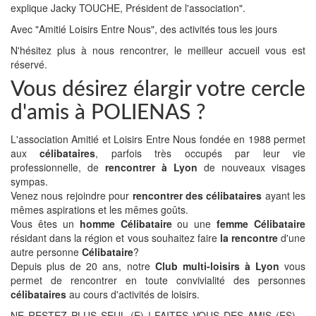
explique Jacky TOUCHE, Président de l'association".
Avec "Amitié Loisirs Entre Nous", des activités tous les jours
N'hésitez plus à nous rencontrer, le meilleur accueil vous est
réservé.
Vous désirez élargir votre cercle
d'amis à POLIENAS ?
L'association Amitié et Loisirs Entre Nous fondée en 1988 permet
aux
célibataires
, parfois très occupés par leur vie
professionnelle, de
rencontrer à Lyon
de nouveaux visages
sympas.
Venez nous rejoindre pour
rencontrer des célibataires
ayant les
mêmes aspirations et les mêmes goûts.
Vous êtes un
homme Célibataire
ou une
femme Célibataire
résidant dans la région et vous souhaitez faire
la rencontre
d'une
autre personne
Célibataire
?
Depuis plus de 20 ans, notre
Club multi-loisirs à Lyon
vous
permet de rencontrer en toute convivialité des personnes
célibataires
au cours d'activités de loisirs.
NE RESTEZ PLUS SEUL (E) ! FAITES VOUS DES AMIS (ES)…