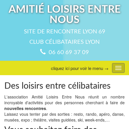
AMITIÉ LOISIRS ENTRE
NOUS
SITE DE RENCONTRE LYON 69
CLUB CÉLIBATAIRES LYON
06 60 69 37 09
cliquez ici pour voir le menu →
Affic
menu
Des loisirs entre célibataires
L'association Amitié Loisirs Entre Nous réunit un nombre
incroyable d'activités pour des personnes cherchant à faire de
nouvelles rencontres
.
Laissez vous tenter par des sorties : resto, rando, apéro, danse,
musées, expo ; théâtre, visites guidées, ski, week-ends,…