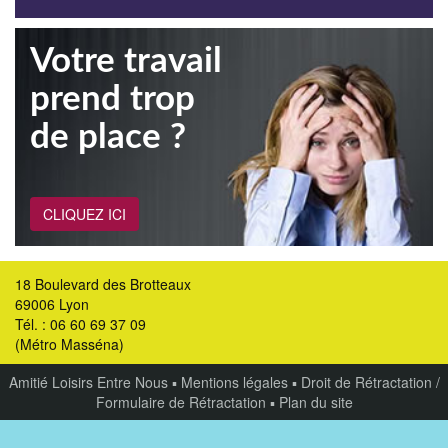
Votre travail
prend trop
de place ?
CLIQUEZ ICI
18 Boulevard des Brotteaux
69006 Lyon
Tél. : 06 60 69 37 09
(Métro Masséna)
Amitié Loisirs Entre Nous
▪
Mentions légales
▪
Droit de Rétractation /
Formulaire de Rétractation
▪
Plan du site