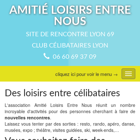
AMITIÉ LOISIRS ENTRE
NOUS
SITE DE RENCONTRE LYON 69
CLUB CÉLIBATAIRES LYON
06 60 69 37 09
cliquez ici pour voir le menu →
Affic
menu
Des loisirs entre célibataires
L'association Amitié Loisirs Entre Nous réunit un nombre
incroyable d'activités pour des personnes cherchant à faire de
nouvelles rencontres
.
Laissez vous tenter par des sorties : resto, rando, apéro, danse,
musées, expo ; théâtre, visites guidées, ski, week-ends,…