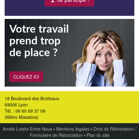
Votre travail
prend trop
de place ?
CLIQUEZ ICI
18 Boulevard des Brotteaux
69006 Lyon
Tél. : 06 60 69 37 09
(Métro Masséna)
Amitié Loisirs Entre Nous
▪
Mentions légales
▪
Droit de Rétractation /
Formulaire de Rétractation
▪
Plan du site