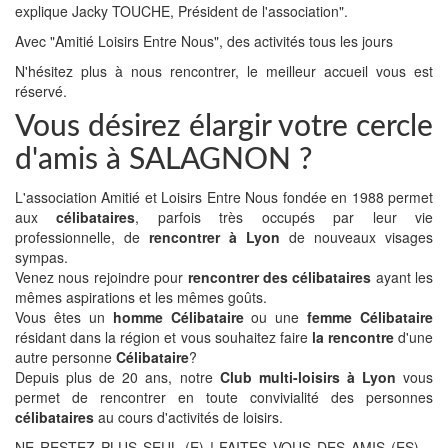
explique Jacky TOUCHE, Président de l'association".
Avec "Amitié Loisirs Entre Nous", des activités tous les jours
N'hésitez plus à nous rencontrer, le meilleur accueil vous est
réservé.
Vous désirez élargir votre cercle
d'amis à SALAGNON ?
L'association Amitié et Loisirs Entre Nous fondée en 1988 permet
aux
célibataires
, parfois très occupés par leur vie
professionnelle, de
rencontrer à Lyon
de nouveaux visages
sympas.
Venez nous rejoindre pour
rencontrer des célibataires
ayant les
mêmes aspirations et les mêmes goûts.
Vous êtes un
homme Célibataire
ou une
femme Célibataire
résidant dans la région et vous souhaitez faire
la rencontre
d'une
autre personne
Célibataire
?
Depuis plus de 20 ans, notre
Club multi-loisirs à Lyon
vous
permet de rencontrer en toute convivialité des personnes
célibataires
au cours d'activités de loisirs.
NE RESTEZ PLUS SEUL (E) ! FAITES VOUS DES AMIS (ES)…