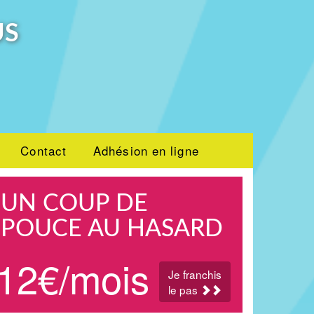
US
Contact
Adhésion en ligne
UN COUP DE
POUCE AU HASARD
12€/mois
Je franchis
le pas