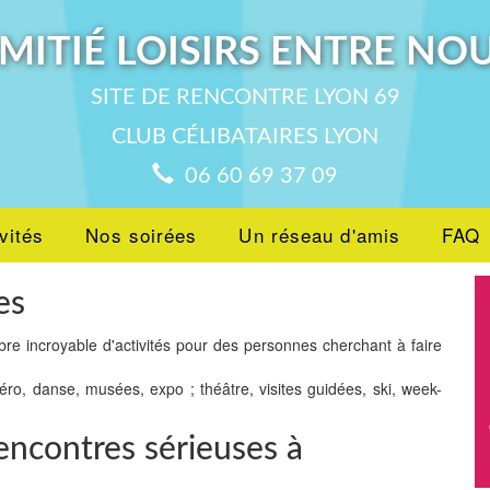
MITIÉ LOISIRS ENTRE NO
SITE DE RENCONTRE LYON 69
CLUB CÉLIBATAIRES LYON
06 60 69 37 09
vités
Nos soirées
Un réseau d'amis
FAQ
es
bre incroyable d'activités pour des personnes cherchant à faire
péro, danse, musées, expo ; théâtre, visites guidées, ski, week-
encontres sérieuses à