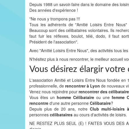
Depuis 1988 un savoir-faire dans le domaine des loisir
Des années d'expérience !
"Ne nous y trompons pas !!!
Tous les adhérents de "Amitié Loisirs Entre Nous
Beaucoup sont des célibataires volontaires. Ils recher
faut fuir les réflexes, boulot, télé, dodo, il faut
Président de l'association".
Avec "Amitié Loisirs Entre Nous", des activités tous les
N'hésitez plus à nous rencontrer, le meilleur accueil vo
Vous désirez élargir votr
L'association Amitié et Loisirs Entre Nous fondée e
professionnelle, de
rencontrer à Lyon
de nouveaux v
Venez nous rejoindre pour
rencontrer des célibatair
Vous êtes un
homme Célibataire
ou une
femme Cé
rencontre
d'une autre personne
Célibataire
?
Depuis plus de 20 ans, notre
Club multi-loisirs
personnes
célibataires
au cours d'activités de loisirs.
NE RESTEZ PLUS SEUL (E) ! FAITES VOUS DES AMIS 