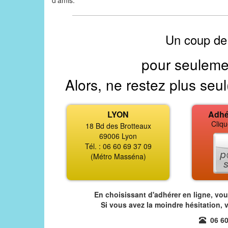
d'amis.
Un coup de
pour seuleme
Alors, ne restez plus seul
LYON
Adhé
Cliqu
18 Bd des Brotteaux
69006 Lyon
Tél. : 06 60 69 37 09
(Métro Masséna)
En choisissant d'adhérer en ligne, vo
Si vous avez la moindre hésitation, 
06 60