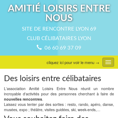
AMITIÉ LOISIRS ENTRE
NOUS
SITE DE RENCONTRE LYON 69
CLUB CÉLIBATAIRES LYON
06 60 69 37 09
cliquez ici pour voir le menu →
Affic
menu
Des loisirs entre célibataires
L'association Amitié Loisirs Entre Nous réunit un nombre
incroyable d'activités pour des personnes cherchant à faire de
nouvelles rencontres
.
Laissez vous tenter par des sorties : resto, rando, apéro, danse,
musées, expo ; théâtre, visites guidées, ski, week-ends,…