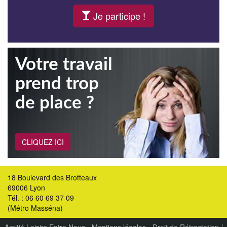
Je participe !
Votre travail
prend trop
de place ?
CLIQUEZ ICI
18 Boulevard des Brotteaux
69006 Lyon
Tél. : 06 60 69 37 09
(Métro Masséna)