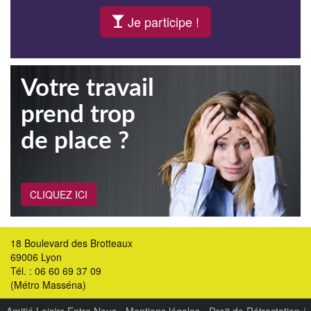
Je participe !
Votre travail
prend trop
de place ?
CLIQUEZ ICI
18 Boulevard des Brotteaux
69006 Lyon
Tél. : 06 60 69 37 09
(Métro Masséna)