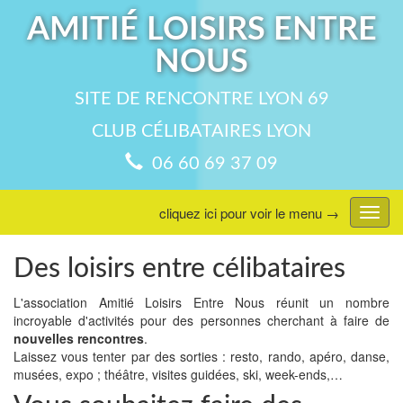
AMITIÉ LOISIRS ENTRE
NOUS
SITE DE RENCONTRE LYON 69
CLUB CÉLIBATAIRES LYON
06 60 69 37 09
cliquez ici pour voir le menu →
Affic
menu
Des loisirs entre célibataires
L'association Amitié Loisirs Entre Nous réunit un nombre
incroyable d'activités pour des personnes cherchant à faire de
nouvelles rencontres
.
Laissez vous tenter par des sorties : resto, rando, apéro, danse,
musées, expo ; théâtre, visites guidées, ski, week-ends,…